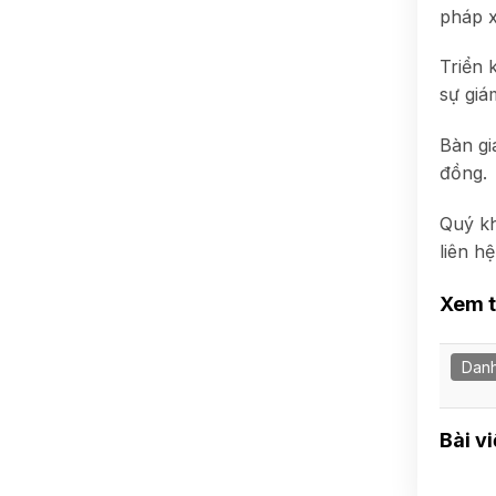
pháp x
Triển 
sự giá
Bàn gi
đồng.
Quý kh
liên h
Xem 
Danh
Bài v