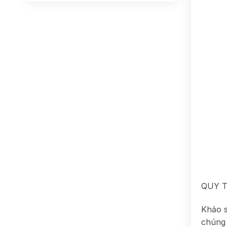
QUY T
Khảo s
chúng 