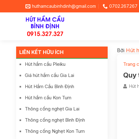
huthamcaubinhdinh@gmail.com
0702.267.267
Bởi
Hút h
LIÊN KẾT HỮU ÍCH
Hút hầm cầu Pleiku
Trang 
Quy 
Giá hút hầm cầu Gia Lai
Hút Hầm Cầu Bình Định
Hút h
Hút hầm cầu Kon Tum
Thông cống nghẹt Gia Lai
Thông cống nghẹt Bình Định
Thông cống Nghẹt Kon Tum