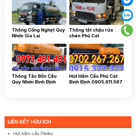
Thông Cống Nghẹt Quy
Thông tắt chậu rửa
Nhơn Gia Lai
chén Phù Cát
0915.327.327
0935.436.437
Thông Tắc Bồn Cầu
Hút Hầm Cầu Phù Cát
Quy Nhơn Bình Định
Bình Định 0905.611.567
0855.481.777
LIÊN KẾT HỮU ÍCH
Hút hầm cầu Pleiku