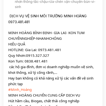
nhơn thông-tắc-chậu-rửa-chén vận-chuyển-bùn-vi-
sinh
DỊCH VỤ VỆ SINH MÔI TRƯỜNG MINH HOÀNG 
0973.481.481
MINH HOÀNG BÌNH ĐỊNH- GIA LAI- KON TUM
CHUYÊNNGHIỆP-NHANHCHÓNG
HIỆU QUẢ
HOTLINE: Gia Lai: 0973.481.481
Quy Nhơn:0915.327.327
Kon Tum: 0838.481.481
 các hộ gia đình, đơn vị doanh nghiệp muốn vệ sinh, 
khơi thông, xử lý cống rãnh,...
Hay bạn không có khả năng xử lý các vấn đề vệ sinh 
phức tạp
#Minh_Hoàng
MINH HOÀNG CHUYÊN CUNG CẤP DỊCH VỤ
Hút hầm cầu, Biogas, chất thải công nghiệp