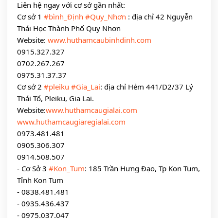
Liên hệ ngay với cơ sở gần nhất:
Cơ sở 1 
#bình_Định
#Quy_Nhơn
 : địa chỉ 42 Nguyễn 
Thái Học Thành Phố Quy Nhơn
Website: 
www.huthamcaubinhdinh.com
0915.327.327
0702.267.267
0975.31.37.37
Cơ sở 2 
#pleiku
#Gia_Lai
: địa chỉ Hẻm 441/D2/37 Lý 
Thái Tổ, Pleiku, Gia Lai.
Website:
www.huthamcaugialai.com
www.huthamcaugiaregialai.com
0973.481.481
0905.306.307
0914.508.507
- Cơ Sở 3 
#Kon_Tum
: 185 Trần Hưng Đạo, Tp Kon Tum, 
Tỉnh Kon Tum
- 0838.481.481
- 0935.436.437
- 0975.037.047