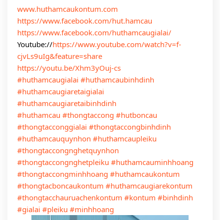
www.huthamcaukontum.com
https://www.facebook.com/hut.hamcau
https://www.facebook.com/huthamcaugialai/
Youtube://
https://www.youtube.com/watch?v=f-
cjvLs9uIg&feature=share
https://youtu.be/Xhm3yOuj-cs
#huthamcaugialai
#huthamcaubinhdinh
#huthamcaugiaretaigialai
#huthamcaugiaretaibinhdinh
#huthamcau
#thongtaccong
#hutboncau
#thongtacconggialai
#thongtaccongbinhdinh
#huthamcauquynhon
#huthamcaupleiku
#thongtaccongnghetquynhon
#thongtaccongnghetpleiku
#huthamcauminhhoang
#thongtaccongminhhoang
#huthamcaukontum
#thongtacboncaukontum
#huthamcaugiarekontum
#thongtacchauruachenkontum
#kontum
#binhdinh
#gialai
#pleiku
#minhhoang