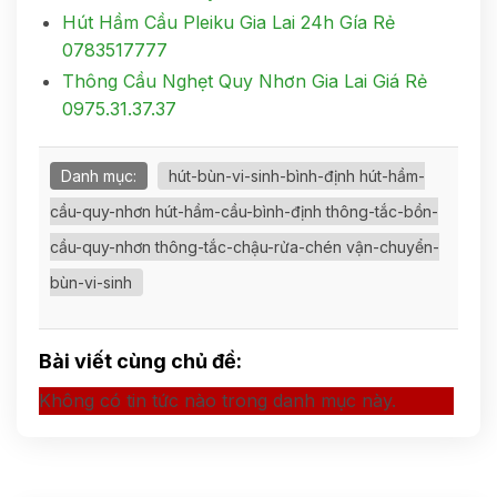
Hút Hầm Cầu Pleiku Gia Lai 24h Gía Rẻ
0783517777
Thông Cầu Nghẹt Quy Nhơn Gia Lai Giá Rẻ
0975.31.37.37
Danh mục:
hút-bùn-vi-sinh-bình-định hút-hầm-
cầu-quy-nhơn hút-hầm-cầu-bình-định thông-tắc-bồn-
cầu-quy-nhơn thông-tắc-chậu-rửa-chén vận-chuyển-
bùn-vi-sinh
Bài viết cùng chủ đề:
Không có tin tức nào trong danh mục này.