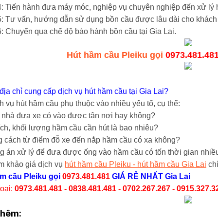
: Tiến hành đưa máy móc, nghiệp vụ chuyên nghiệp đến xử lý h
: Tư vấn, hướng dẫn sử dụng bồn cầu được lâu dài cho khách
: Chuyển qua chế độ bảo hành bồn cầu tại Gia Lai.
Hút hầm cầu Pleiku gọi
0973.481.48
địa chỉ cung cấp dịch vụ hút hầm cầu tại Gia Lai?
h vụ hút hầm cầu phụ thuộc vào nhiều yếu tố, cụ thể:
ỉ nhà đưa xe có vào được tận nơi hay không?
ích, khối lượng hầm cầu cần hút là bao nhiêu?
 cách từ điểm đỗ xe đến nắp hầm cầu có xa không?
 án xử lý để đưa được ống vào hầm cầu có tốn thời gian nhiề
m khảo giá dịch vụ
hút hầm cầu Pleiku - hút hầm cầu Gia Lai
chí
m cầu Pleiku
gọi
0973.481.481
GIÁ RẺ NHẤT Gia Lai
hoại:
0973.481.481 - 0838.481.481 - 0702.267.267 - 0915.327.3
thêm: