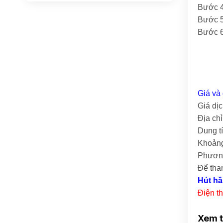
Bước 4
Bước 5
Bước 6
Giá và 
Giá dịc
Địa ch
Dung t
Khoảng
Phương
Để tha
Hút hầ
Điện t
Xem 