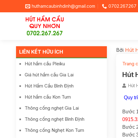
huthamcaubinhdinh@gmail.com
0702.267.267
Bởi
Hút 
LIÊN KẾT HỮU ÍCH
Hút hầm cầu Pleiku
Trang 
Hút 
Giá hút hầm cầu Gia Lai
Hút Hầm Cầu Bình Định
Hút 
Hút hầm cầu Kon Tum
Quy tr
Thông cống nghẹt Gia Lai
Bước 1
Thông cống nghẹt Bình Định
0915.3
Bước 2:
Thông cống Nghẹt Kon Tum
Bước 3