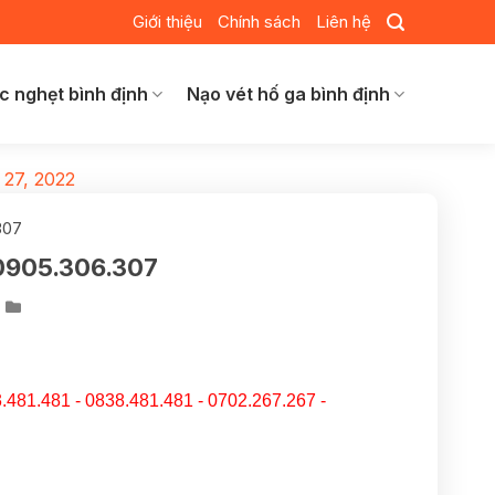
Giới thiệu
Chính sách
Liên hệ
c nghẹt bình định
Nạo vét hố ga bình định
 27, 2022
307
 0905.306.307
.481.481 - 0838.481.481 - 0702.267.267 -