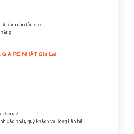
út hầm cầu tận nơi.
 hàng.
1
GIÁ RẺ NHẤT Gia Lai
u không?
nh xác nhất, quý khách vui lòng liên hệ: