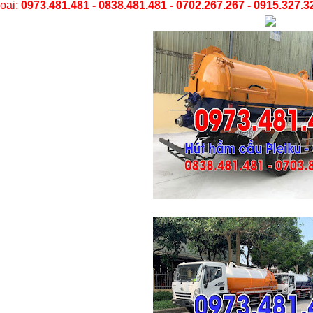
hoại:
0973.481.481 - 0838.481.481 - 0702.267.267 - 0915.327.3