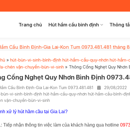
Trang chủ
Hút hầm cầu bình định
Thông tắ
Hầm Cầu Bình Định-Gia Lai-Kon Tum 0973.481.481
tháng 8
chủ
»
hút-bùn-vi-sinh-bình-định hút-hầm-cầu-quy-nhơn hút-hầm-
ửa-chén vận-chuyển-bùn-vi-sinh
»
Thông Cống Nghẹt Quy Nhơn B
g Cống Nghẹt Quy Nhơn Bình Định 0973.4
Hầm Cầu Bình Định-Gia Lai-Kon Tum 0973.481.481
29/08/2022
-bùn-vi-sinh-bình-định hút-hầm-cầu-quy-nhơn hút-hầm-cầu-bình-đị
n vận-chuyển-bùn-vi-sinh
ình xử lý hút hầm cầu tại Gia Lai?
: Tiếp nhận thông tin việc làm của khách hàng qua hotline
0973