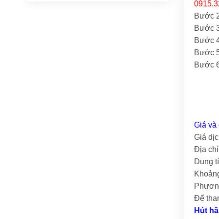
0915.3
Bước 2:
Bước 3
Bước 4
Bước 5
Bước 6
Giá và 
Giá dịc
Địa ch
Dung t
Khoảng
Phương
Để tha
Hút hầ