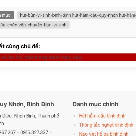
 mục:
hút-bùn-vi-sinh-bình-định hút-hầm-cầu-quy-nhơn hút-hầm
rửa-chén vận-chuyển-bùn-vi-sinh
iết cùng chủ đề:
có tin tức nào trong danh mục này.
uy Nhơn, Bình Định
Danh mục chính
n Diêu, Nhơn Bình, Thành phố
Hút hầm cầu bình định
nh
Thông tắc nghẹt bình định
267.267 - 0915.327.327 -
Nạo vét hố ga bình định