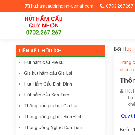
huthamcaubinhdinh@gmail.com
0702.267.267
Bởi
Hút 
LIÊN KẾT HỮU ÍCH
Hút hầm cầu Pleiku
Trang 
chậu-r
Giá hút hầm cầu Gia Lai
Thôn
Hút Hầm Cầu Bình Định
Hút 
Hút hầm cầu Kon Tum
hút
ché
Thông cống nghẹt Gia Lai
Quy tr
Thông cống nghẹt Bình Định
Thông cống Nghẹt Kon Tum
Bước 1