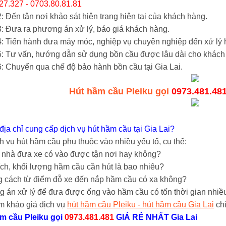
27.327 - 0703.80.81.81
 Đến tận nơi khảo sát hiện trạng hiện tại của khách hàng.
: Đưa ra phương án xử lý, báo giá khách hàng.
: Tiến hành đưa máy móc, nghiệp vụ chuyên nghiệp đến xử lý h
: Tư vấn, hướng dẫn sử dụng bồn cầu được lâu dài cho khách
: Chuyển qua chế độ bảo hành bồn cầu tại Gia Lai.
Hút hầm cầu Pleiku gọi
0973.481.48
địa chỉ cung cấp dịch vụ hút hầm cầu tại Gia Lai?
h vụ hút hầm cầu phụ thuộc vào nhiều yếu tố, cụ thể:
ỉ nhà đưa xe có vào được tận nơi hay không?
ích, khối lượng hầm cầu cần hút là bao nhiêu?
 cách từ điểm đỗ xe đến nắp hầm cầu có xa không?
 án xử lý để đưa được ống vào hầm cầu có tốn thời gian nhiề
m khảo giá dịch vụ
hút hầm cầu Pleiku - hút hầm cầu Gia Lai
chí
m cầu Pleiku
gọi
0973.481.481
GIÁ RẺ NHẤT Gia Lai