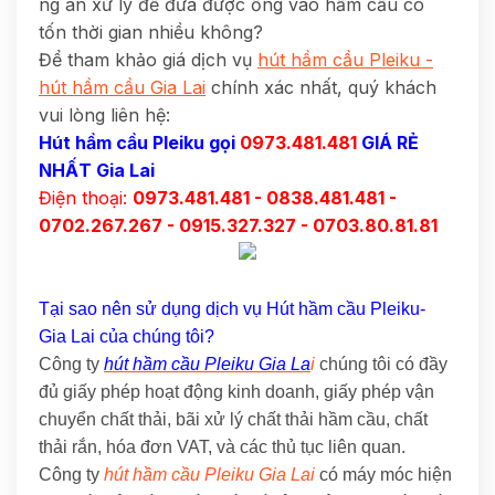
ng án xử lý để đưa được ống vào hầm cầu có
tốn thời gian nhiều không?
Để tham khảo giá dịch vụ
hút hầm cầu Pleiku -
hút hầm cầu Gia Lai
chính xác nhất, quý khách
vui lòng liên hệ:
Hút hầm cầu Pleiku
gọi
0973.481.481
GIÁ RẺ
NHẤT Gia Lai
Điện thoại:
0973.481.481 - 0838.481.481 -
0702.267.267 - 0915.327.327 - 0703.80.81.81
Tại sao nên sử dụng dịch vụ Hút hầm cầu Pleiku-
Gia Lai của chúng tôi?
Công ty
hút hầm cầu Pleiku Gia La
i
chúng tôi có đầy
đủ giấy phép hoạt động kinh doanh, giấy phép vận
chuyển chất thải, bãi xử lý chất thải hầm cầu, chất
thải rắn, hóa đơn VAT, và các thủ tục liên quan.
Công ty
hút hầm cầu Pleiku Gia Lai
có máy móc hiện