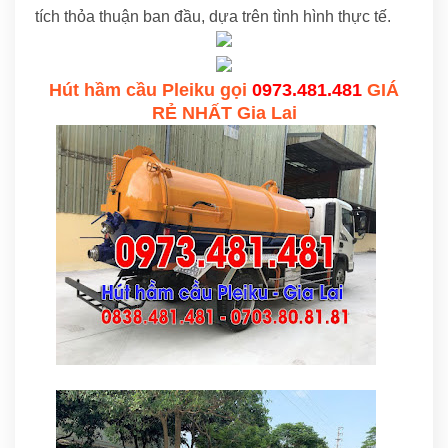
tích thỏa thuận ban đầu, dựa trên tình hình thực tế.
Hút hầm cầu Pleiku gọi
0973.481.481
GIÁ
RẺ NHẤT Gia Lai