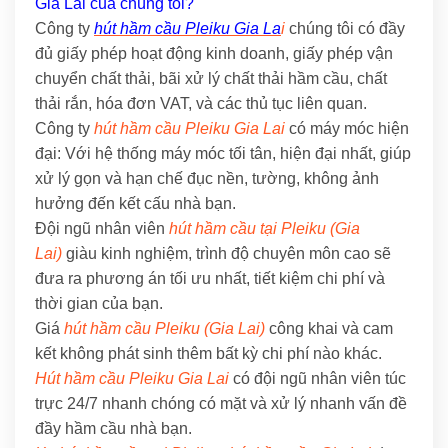
Gia Lai của chúng tôi?
Công ty
hút hầm cầu Pleiku Gia La
i
chúng tôi có đầy
đủ giấy phép hoạt động kinh doanh, giấy phép vận
chuyển chất thải, bãi xử lý chất thải hầm cầu, chất
thải rắn, hóa đơn VAT, và các thủ tục liên quan.
Công ty
hút hầm cầu Pleiku Gia Lai
có máy móc hiện
đại: Với hệ thống máy móc tối tân, hiện đại nhất, giúp
xử lý gọn và hạn chế đục nền, tường, không ảnh
hưởng đến kết cấu nhà bạn.
Đội ngũ nhân viên
hút hầm cầu tại Pleiku (Gia
Lai)
giàu kinh nghiệm, trình độ chuyên môn cao sẽ
đưa ra phương án tối ưu nhất, tiết kiệm chi phí và
thời gian của bạn.
Giá
hút hầm cầu Pleiku (Gia Lai)
công khai và cam
kết không phát sinh thêm bất kỳ chi phí nào khác.
Hút hầm cầu Pleiku Gia Lai
có đội ngũ nhân viên túc
trực 24/7 nhanh chóng có mặt và xử lý nhanh vấn đề
đầy hầm cầu nhà bạn.