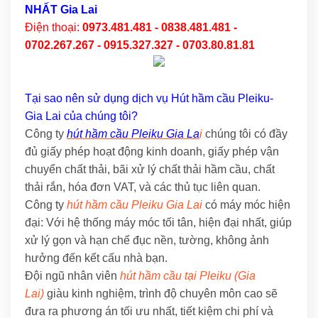
NHẤT Gia Lai
Điện thoại:
0973.481.481 - 0838.481.481 -
0702.267.267 - 0915.327.327 - 0703.80.81.81
Tại sao nên sử dụng dịch vụ Hút hầm cầu Pleiku-
Gia Lai của chúng tôi?
Công ty
hút hầm cầu Pleiku Gia La
i
chúng tôi có đầy
đủ giấy phép hoạt động kinh doanh, giấy phép vận
chuyển chất thải, bãi xử lý chất thải hầm cầu, chất
thải rắn, hóa đơn VAT, và các thủ tục liên quan.
Công ty
hút hầm cầu Pleiku Gia Lai
có máy móc hiện
đại: Với hệ thống máy móc tối tân, hiện đại nhất, giúp
xử lý gọn và hạn chế đục nền, tường, không ảnh
hưởng đến kết cấu nhà bạn.
Đội ngũ nhân viên
hút hầm cầu tại Pleiku (Gia
Lai)
giàu kinh nghiệm, trình độ chuyên môn cao sẽ
đưa ra phương án tối ưu nhất, tiết kiệm chi phí và