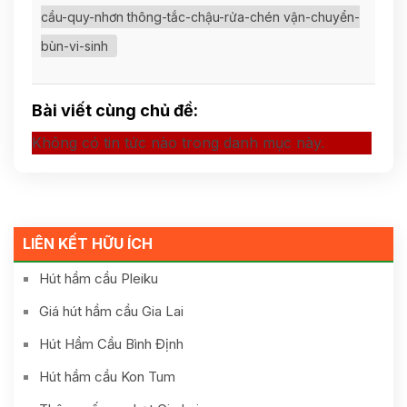
cầu-quy-nhơn thông-tắc-chậu-rửa-chén vận-chuyển-
bùn-vi-sinh
Bài viết cùng chủ đề:
Không có tin tức nào trong danh mục này.
LIÊN KẾT HỮU ÍCH
Hút hầm cầu Pleiku
Giá hút hầm cầu Gia Lai
Hút Hầm Cầu Bình Định
Hút hầm cầu Kon Tum