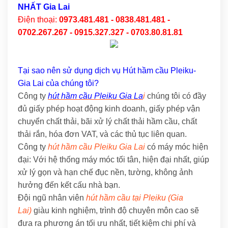
NHẤT Gia Lai
Điện thoại:
0973.481.481 - 0838.481.481 -
0702.267.267 - 0915.327.327 - 0703.80.81.81
Tại sao nên sử dụng dịch vụ Hút hầm cầu Pleiku-
Gia Lai của chúng tôi?
Công ty
hút hầm cầu Pleiku Gia La
i
chúng tôi có đầy
đủ giấy phép hoạt động kinh doanh, giấy phép vận
chuyển chất thải, bãi xử lý chất thải hầm cầu, chất
thải rắn, hóa đơn VAT, và các thủ tục liên quan.
Công ty
hút hầm cầu Pleiku Gia Lai
có máy móc hiện
đại: Với hệ thống máy móc tối tân, hiện đại nhất, giúp
xử lý gọn và hạn chế đục nền, tường, không ảnh
hưởng đến kết cấu nhà bạn.
Đội ngũ nhân viên
hút hầm cầu tại Pleiku (Gia
Lai)
giàu kinh nghiệm, trình độ chuyên môn cao sẽ
đưa ra phương án tối ưu nhất, tiết kiệm chi phí và