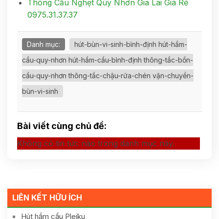
Thông Cầu Nghẹt Quy Nhơn Gia Lai Giá Rẻ
0975.31.37.37
Danh mục:
hút-bùn-vi-sinh-bình-định hút-hầm-
cầu-quy-nhơn hút-hầm-cầu-bình-định thông-tắc-bồn-
cầu-quy-nhơn thông-tắc-chậu-rửa-chén vận-chuyển-
bùn-vi-sinh
Bài viết cùng chủ đề:
Không có tin tức nào trong danh mục này.
LIÊN KẾT HỮU ÍCH
Hút hầm cầu Pleiku