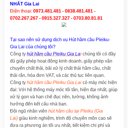
NHẤT Gia Lai
Điện thoại:
0973.481.481 - 0838.481.481 -
0702.267.267 - 0915.327.327 - 0703.80.81.81
Tại sao nên sử dụng dịch vụ Hút hầm cầu Pleiku-
Gia Lai của chúng tôi?
Công ty
hút hầm cầu Pleiku Gia La
i
chúng tôi có đầy
đủ giấy phép hoạt động kinh doanh, giấy phép vận
chuyển chất thải, bãi xử lý chất thải hầm cầu, chất
thải rắn, hóa đơn VAT, và các thủ tục liên quan.
Công ty
hút hầm cầu Pleiku Gia Lai
có máy móc hiện
đại: Với hệ thống máy móc tối tân, hiện đại nhất, giúp
xử lý gọn và hạn chế đục nền, tường, không ảnh
hưởng đến kết cấu nhà bạn.
Đội ngũ nhân viên
hút hầm cầu tại Pleiku (Gia
Lai)
giàu kinh nghiệm, trình độ chuyên môn cao sẽ
đưa ra phương án tối ưu nhất, tiết kiệm chi phí và