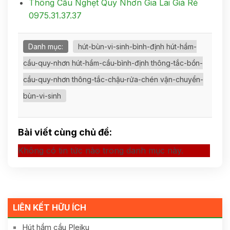
Thông Cầu Nghẹt Quy Nhơn Gia Lai Giá Rẻ
0975.31.37.37
Danh mục:
hút-bùn-vi-sinh-bình-định hút-hầm-
cầu-quy-nhơn hút-hầm-cầu-bình-định thông-tắc-bồn-
cầu-quy-nhơn thông-tắc-chậu-rửa-chén vận-chuyển-
bùn-vi-sinh
Bài viết cùng chủ đề:
Không có tin tức nào trong danh mục này.
LIÊN KẾT HỮU ÍCH
Hút hầm cầu Pleiku