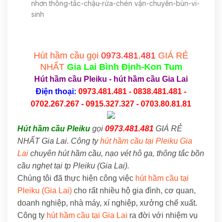
nhơn thông-tắc-chậu-rửa-chén vận-chuyển-bùn-vi-
sinh
Hút hầm cầu gọi
0973.481.481
GIÁ RẺ
NHẤT
Gia Lai
Bình Định-Kon Tum
Hút hầm cầu Pleiku
-
hút hầm cầu Gia Lai
Điện thoại:
0973.481.481 - 0838.481.481 -
0702.267.267 - 0915.327.327 - 0703.80.81.81
Hút hầm cầu Pleiku
gọi
0973.481.481
GIÁ RẺ
NHẤT Gia Lai
.
Công ty
hút hầm cầu tại Pleiku Gia
Lai
chuyên hút hầm cầu, nạo vét hô ga, thông tắc bồn
cầu nghẹt tại tp Pleiku (Gia Lai).
Chúng tôi đã thực hiện công việc
hút hầm cầu tại
Pleiku (Gia Lai)
cho rất nhiều hộ gia đình, cơ quan,
doanh nghiệp, nhà máy, xí nghiệp, xưởng chế xuất.
Công ty
hút hầm cầu tại Gia Lai
ra đời với nhiệm vụ