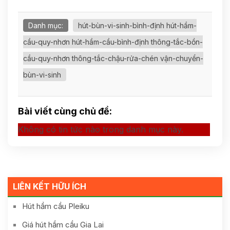
Danh mục:
hút-bùn-vi-sinh-bình-định hút-hầm-
cầu-quy-nhơn hút-hầm-cầu-bình-định thông-tắc-bồn-
cầu-quy-nhơn thông-tắc-chậu-rửa-chén vận-chuyển-
bùn-vi-sinh
Bài viết cùng chủ đề:
Không có tin tức nào trong danh mục này.
LIÊN KẾT HỮU ÍCH
Hút hầm cầu Pleiku
Giá hút hầm cầu Gia Lai