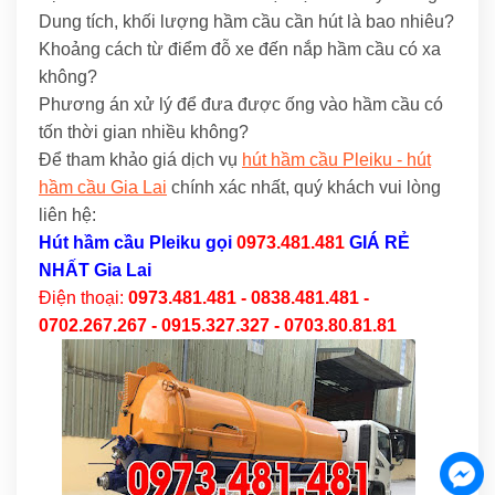
Dung tích, khối lượng hầm cầu cần hút là bao nhiêu?
Khoảng cách từ điểm đỗ xe đến nắp hầm cầu có xa
không?
Phương án xử lý để đưa được ống vào hầm cầu có
tốn thời gian nhiều không?
Để tham khảo giá dịch vụ
hút hầm cầu Pleiku - hút
hầm cầu Gia Lai
chính xác nhất, quý khách vui lòng
liên hệ:
Hút hầm cầu Pleiku
gọi
0973.481.481
GIÁ RẺ
NHẤT Gia Lai
Điện thoại:
0973.481.481 - 0838.481.481 -
0702.267.267 - 0915.327.327 - 0703.80.81.81