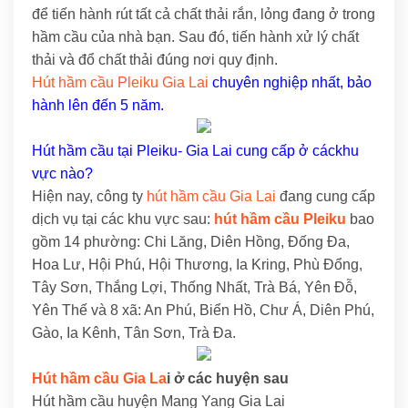
để tiến hành rút tất cả chất thải rắn, lỏng đang ở trong
hầm cầu của nhà bạn. Sau đó, tiến hành xử lý chất
thải và đổ chất thải đúng nơi quy định.
Hút hầm cầu Pleiku Gia Lai
chuyên nghiệp nhất, bảo
hành lên đến 5 năm.
Hút hầm cầu tại Pleiku- Gia Lai cung cấp ở cáckhu
vực nào?
Hiện nay, công ty
hút hầm cầu Gia Lai
đang cung cấp
dịch vụ tại các khu vực sau:
hút hầm cầu Pleiku
bao
gồm 14 phường: Chi Lăng, Diên Hồng, Đống Đa,
Hoa Lư, Hội Phú, Hội Thương, Ia Kring, Phù Đổng,
Tây Sơn, Thắng Lợi, Thống Nhất, Trà Bá, Yên Đỗ,
Yên Thế và 8 xã: An Phú, Biển Hồ, Chư Á, Diên Phú,
Gào, Ia Kênh, Tân Sơn, Trà Đa.
Hút hầm cầu Gia La
i ở các huyện sau
Hút hầm cầu huyện Mang Yang Gia Lai