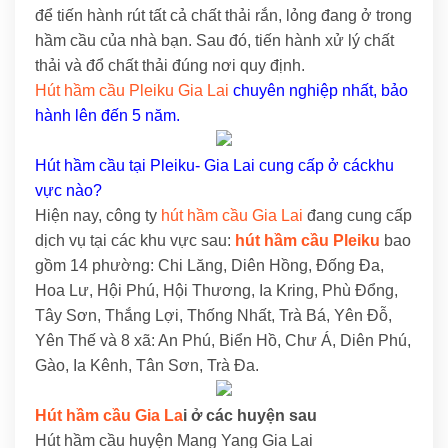
để tiến hành rút tất cả chất thải rắn, lỏng đang ở trong
hầm cầu của nhà bạn. Sau đó, tiến hành xử lý chất
thải và đổ chất thải đúng nơi quy định.
Hút hầm cầu Pleiku Gia Lai
chuyên nghiệp nhất, bảo
hành lên đến 5 năm.
Hút hầm cầu tại Pleiku- Gia Lai cung cấp ở cáckhu
vực nào?
Hiện nay, công ty
hút hầm cầu Gia Lai
đang cung cấp
dịch vụ tại các khu vực sau:
hút hầm cầu Pleiku
bao
gồm 14 phường: Chi Lăng, Diên Hồng, Đống Đa,
Hoa Lư, Hội Phú, Hội Thương, Ia Kring, Phù Đổng,
Tây Sơn, Thắng Lợi, Thống Nhất, Trà Bá, Yên Đỗ,
Yên Thế và 8 xã: An Phú, Biển Hồ, Chư Á, Diên Phú,
Gào, Ia Kênh, Tân Sơn, Trà Đa.
Hút hầm cầu Gia La
i ở các huyện sau
Hút hầm cầu huyện Mang Yang Gia Lai