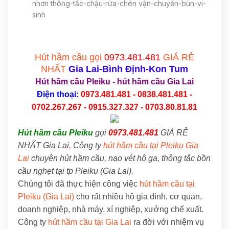
nhơn thông-tắc-chậu-rửa-chén vận-chuyển-bùn-vi-
sinh
Hút hầm cầu gọi
0973.481.481
GIÁ RẺ
NHẤT
Gia Lai
-Bình Định-Kon Tum
Hút hầm cầu Pleiku
-
hút hầm cầu Gia Lai
Điện thoại:
0973.481.481 - 0838.481.481 -
0702.267.267 - 0915.327.327 - 0703.80.81.81
Hút hầm cầu Pleiku
gọi
0973.481.481
GIÁ RẺ
NHẤT Gia Lai
.
Công ty
hút hầm cầu tại Pleiku Gia
Lai
chuyên hút hầm cầu, nạo vét hô ga, thông tắc bồn
cầu nghẹt tại tp Pleiku (Gia Lai).
Chúng tôi đã thực hiện công việc
hút hầm cầu tại
Pleiku (Gia Lai)
cho rất nhiều hộ gia đình, cơ quan,
doanh nghiệp, nhà máy, xí nghiệp, xưởng chế xuất.
Công ty
hút hầm cầu tại Gia Lai
ra đời với nhiệm vụ