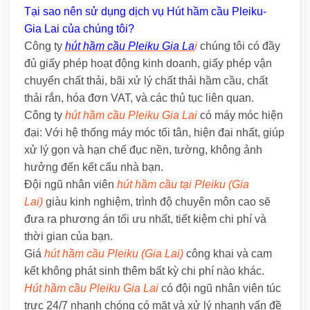
Tại sao nên sử dụng dịch vụ Hút hầm cầu Pleiku-
Gia Lai của chúng tôi?
Công ty
hút hầm cầu Pleiku Gia La
i
chúng tôi có đầy
đủ giấy phép hoạt động kinh doanh, giấy phép vận
chuyển chất thải, bãi xử lý chất thải hầm cầu, chất
thải rắn, hóa đơn VAT, và các thủ tục liên quan.
Công ty
hút hầm cầu Pleiku Gia Lai
có máy móc hiện
đại: Với hệ thống máy móc tối tân, hiện đại nhất, giúp
xử lý gọn và hạn chế đục nền, tường, không ảnh
hưởng đến kết cấu nhà bạn.
Đội ngũ nhân viên
hút hầm cầu tại Pleiku (Gia
Lai)
giàu kinh nghiệm, trình độ chuyên môn cao sẽ
đưa ra phương án tối ưu nhất, tiết kiệm chi phí và
thời gian của bạn.
Giá
hút hầm cầu Pleiku (Gia Lai)
công khai và cam
kết không phát sinh thêm bất kỳ chi phí nào khác.
Hút hầm cầu Pleiku Gia Lai
có đội ngũ nhân viên túc
trực 24/7 nhanh chóng có mặt và xử lý nhanh vấn đề