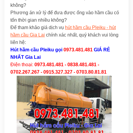
không?
Phương án xử lý để đưa được ống vào hầm cầu có
tốn thời gian nhiều không?
Để tham khảo giá dịch vụ
hút hầm cầu Pleiku - hút
hầm cầu Gia Lai
chính xác nhất, quý khách vui lòng
liên hệ:
Hút hầm cầu Pleiku
gọi
0973.481.481
GIÁ RẺ
NHẤT Gia Lai
Điện thoại:
0973.481.481 - 0838.481.481 -
0702.267.267 - 0915.327.327 - 0703.80.81.81