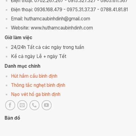
Điện thoại: 0702.267.267 - 0915.327.327 - 0905.611.567
Điện thoại: 0936.168.479 - 0975.31.37.37 - 0788.41.81.81
Email: huthamcaubinhdinh@gmail.com
Website: www.huthamcaubinhdinh.com
Giờ làm việc
24/24h Tất cả các ngày trong tuần
Kể cả ngày Lễ + ngày Tết
Danh mục chính
Hút hầm cầu bình định
Thông tắc nghẹt bình định
Nạo vét hố ga bình định
Bản đồ