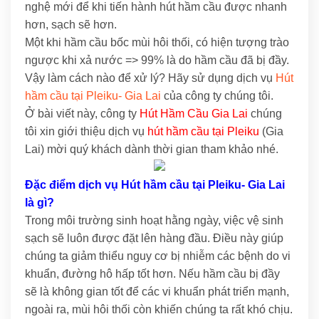
nghệ mới để khi tiến hành hút hầm cầu được nhanh
hơn, sạch sẽ hơn.
Một khi hầm cầu bốc mùi hôi thối, có hiện tượng trào
ngược khi xả nước => 99% là do hầm cầu đã bị đầy.
Vậy làm cách nào để xử lý? Hãy sử dụng dịch vụ
Hút
hầm cầu tại Pleiku- Gia Lai
của công ty chúng tôi.
Ở bài viết này, công ty
Hút Hầm Cầu Gia Lai
chúng
tôi xin giới thiệu dịch vụ
hút hầm cầu tại Pleiku
(Gia
Lai) mời quý khách dành thời gian tham khảo nhé.
Đặc điểm dịch vụ Hút hầm cầu tại Pleiku- Gia Lai
là gì?
Trong môi trường sinh hoạt hằng ngày, việc vệ sinh
sạch sẽ luôn được đặt lên hàng đầu. Điều này giúp
chúng ta giảm thiểu nguy cơ bị nhiễm các bệnh do vi
khuẩn, đường hô hấp tốt hơn. Nếu hầm cầu bị đầy
sẽ là không gian tốt để các vi khuẩn phát triển mạnh,
ngoài ra, mùi hôi thối còn khiến chúng ta rất khó chịu.