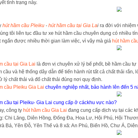
yết tình trạng này.
y
hút hầm cầu Pleiku
-
hút hầm cầu tại Gia La
i
ra đời với nhiệm 
úng tôi liên tục đầu tư xe hút hầm cầu chuyên dụng có nhiều tín
t ngắn được nhiều thời gian làm việc, vì vậy mà giá
hút hầm cầu
 cầu tại Gia Lai
là đơn vị chuyên xử lý bể phốt, bề hầm cầu tự 
 cầu và hệ thống dây dẫn để tiến hành rút tất cả chất thải rắn,
 lý chất thải và đổ chất thải đúng nơi quy định.
m cầu Pleiku Gia Lai
chuyên nghiệp nhất, bảo hành lên đến 5 
m cầu tại Pleiku- Gia Lai cung cấp ở cáckhu vực nào?
ay, công ty
hút hầm cầu Gia Lai
đang cung cấp dịch vụ tại các 
: Chi Lăng, Diên Hồng, Đống Đa, Hoa Lư, Hội Phú, Hội Thươn
Trà Bá, Yên Đỗ, Yên Thế và 8 xã: An Phú, Biển Hồ, Chư Á, Diên