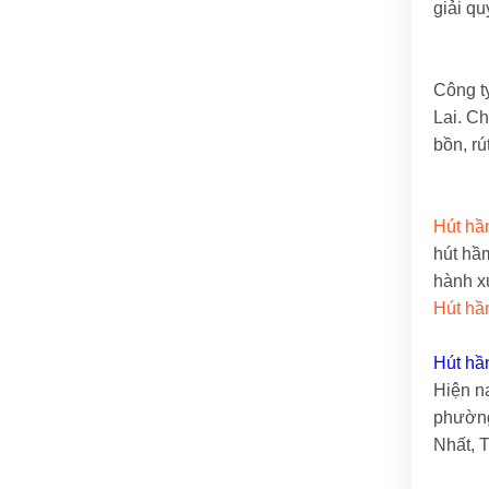
giải qu
Công t
Lai. Ch
bồn, rú
Hút hầm
hút hầm
hành xử
Hút hầ
Hút hầ
Hiện n
phường
Nhất, 