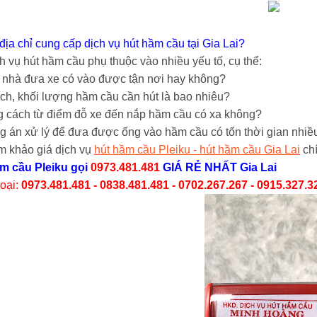
địa chỉ cung cấp dịch vụ hút hầm cầu tại Gia Lai?
h vụ hút hầm cầu phụ thuộc vào nhiều yếu tố, cụ thể:
ỉ nhà đưa xe có vào được tận nơi hay không?
ích, khối lượng hầm cầu cần hút là bao nhiêu?
 cách từ điểm đỗ xe đến nắp hầm cầu có xa không?
 án xử lý để đưa được ống vào hầm cầu có tốn thời gian nhiề
m khảo giá dịch vụ
hút hầm cầu Pleiku - hút hầm cầu Gia Lai
chí
m cầu Pleiku
gọi
0973.481.481
GIÁ RẺ NHẤT Gia Lai
hoại:
0973.481.481 - 0838.481.481 - 0702.267.267 - 0915.327.3