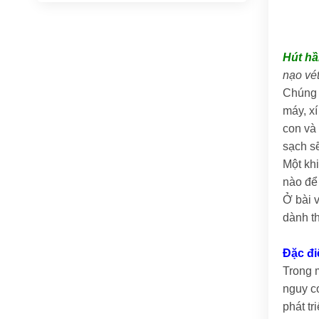
Hút hầ
nạo vét
Chúng 
máy, x
con và
sạch s
Một kh
nào để
Ở bài v
dành t
Đặc đi
Trong m
nguy c
phát tr