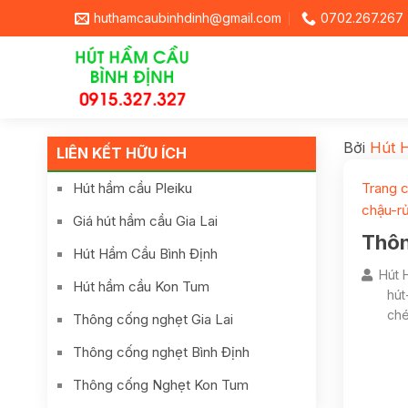
huthamcaubinhdinh@gmail.com
0702.267.267
Bởi
Hút 
LIÊN KẾT HỮU ÍCH
Hút hầm cầu Pleiku
Trang 
chậu-r
Giá hút hầm cầu Gia Lai
Thôn
Hút Hầm Cầu Bình Định
Hút 
Hút hầm cầu Kon Tum
hút
ché
Thông cống nghẹt Gia Lai
Thông cống nghẹt Bình Định
Thông cống Nghẹt Kon Tum