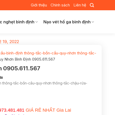
Giới thiệu
Chính sách
Liên hệ
c nghẹt bình định
Nạo vét hố ga bình định
2 19, 2022
cầu-bình-định thông-tắc-bồn-cầu-quy-nhơn thông-tắc-
y Nhơn Bình Định 0905.611.567
h 0905.611.567
nh thông-tắc-bồn-cầu-quy-nhơn thông-tắc-chậu-rửa-
973.481.481
GIÁ RẺ NHẤT Gia Lai