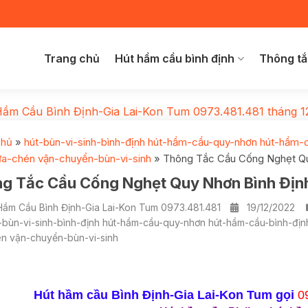
Trang chủ
Hút hầm cầu bình định
Thông tắ
Hầm Cầu Bình Định-Gia Lai-Kon Tum 0973.481.481
tháng 1
chủ
»
hút-bùn-vi-sinh-bình-định hút-hầm-cầu-quy-nhơn hút-hầm-
ửa-chén vận-chuyển-bùn-vi-sinh
»
Thông Tắc Cầu Cống Nghẹt Qu
g Tắc Cầu Cống Nghẹt Quy Nhơn Bình Địn
Hầm Cầu Bình Định-Gia Lai-Kon Tum 0973.481.481
19/12/2022
-bùn-vi-sinh-bình-định hút-hầm-cầu-quy-nhơn hút-hầm-cầu-bình-đị
n vận-chuyển-bùn-vi-sinh
Hút hầm cầu Bình Định-Gia Lai-Kon Tum gọi
0