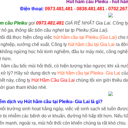
Hút hầm cầu Pleiku
-
hút hầm
Điện thoại:
0973.481.481 - 0838.481.481 - 0702.267.
m cầu Pleiku
gọi
0973.481.481
GIÁ RẺ NHẤT Gia Lai
.
Công t
 hô ga, thông tắc bồn cầu nghẹt tại tp Pleiku (Gia Lai).
tôi đã thực hiện công việc
hút hầm cầu tại Pleiku (Gia Lai)
cho r
í nghiệp, xưởng chế xuất. Công ty
hút hầm cầu tại Gia Lai
ra đời
 không ngừng học hỏi kinh nghiệm, đầu tư máy móc, công nghệ
ẽ hơn.
i hầm cầu bốc mùi hôi thối, có hiện tượng trào ngược khi xả n
 xử lý? Hãy sử dụng dịch vụ
Hút hầm cầu tại Pleiku- Gia Lai
của
iết này, công ty
Hút Hầm Cầu Gia Lai
chúng tôi xin giới thiệu d
hời gian tham khảo nhé.
ểm dịch vụ Hút hầm cầu tại Pleiku- Gia Lai là gì?
ôi trường sinh hoạt hằng ngày, việc vệ sinh sạch sẽ luôn được
ơ bị nhiễm các bệnh do vi khuẩn, đường hô hấp tốt hơn. Nếu hầm
iển mạnh, ngoài ra, mùi hôi thối còn khiến chúng ta rất khó chị