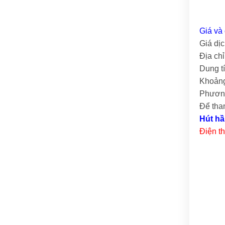
Giá và 
Giá dịc
Địa ch
Dung t
Khoảng
Phương
Để tha
Hút hầ
Điện t