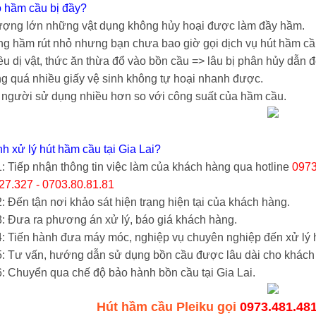
o hầm cầu bị đầy?
lượng lớn những vật dụng không hủy hoại được làm đầy hầm.
ng hầm rút nhỏ nhưng bạn chưa bao giờ gọi dịch vụ hút hầm cầu
ều dị vật, thức ăn thừa đổ vào bồn cầu => lâu bị phân hủy dẫn 
g quá nhiều giấy vệ sinh không tự hoại nhanh được.
người sử dụng nhiều hơn so với công suất của hầm cầu.
nh xử lý hút hầm cầu tại Gia Lai?
: Tiếp nhận thông tin việc làm của khách hàng qua hotline
0973
27.327 - 0703.80.81.81
 Đến tận nơi khảo sát hiện trạng hiện tại của khách hàng.
: Đưa ra phương án xử lý, báo giá khách hàng.
: Tiến hành đưa máy móc, nghiệp vụ chuyên nghiệp đến xử lý h
: Tư vấn, hướng dẫn sử dụng bồn cầu được lâu dài cho khách
: Chuyển qua chế độ bảo hành bồn cầu tại Gia Lai.
Hút hầm cầu Pleiku gọi
0973.481.48