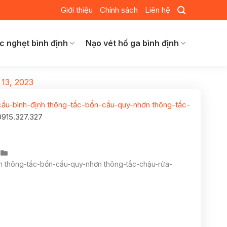
Giới thiệu
Chính sách
Liên hệ
c nghẹt bình định
Nạo vét hố ga bình định
 13, 2023
cầu-bình-định thông-tắc-bồn-cầu-quy-nhơn thông-tắc-
0915.327.327
nh thông-tắc-bồn-cầu-quy-nhơn thông-tắc-chậu-rửa-