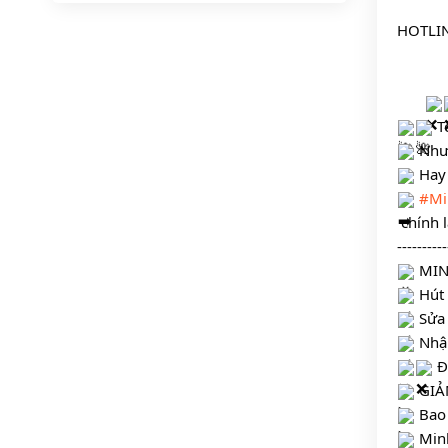
HOTLIN
    
 T
 Như
 Hay
#Mi
 chính
----------
 MI
 Hút
 Sửa
 Nhậ
 Đ
 GIẢ
 Bao
 Min