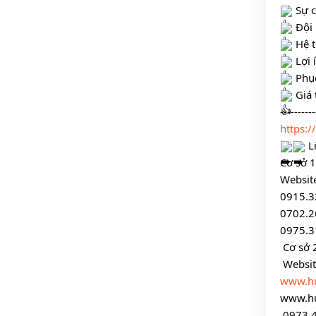
 Sự 
 Đội
 Hệ 
 Lợi
 Phụ
 Giá 
----------
https:
 L
Cơ sở 1
Website
0915.3
0702.2
0975.3
 Cơ sở 
 Websit
www.h
www.h
 0973.