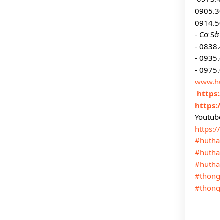
0905.3
0914.5
- Cơ Sở
- 0838
- 0935
- 0975
www.h
https
https:
Youtube
https:
#hutha
#huth
#hutha
#thong
#thong