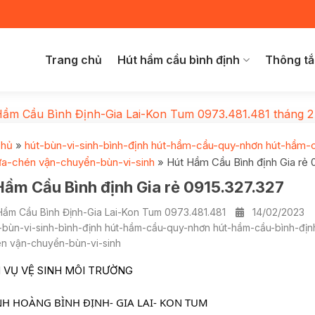
Trang chủ
Hút hầm cầu bình định
Thông tắ
Hầm Cầu Bình Định-Gia Lai-Kon Tum 0973.481.481
tháng 2
chủ
»
hút-bùn-vi-sinh-bình-định hút-hầm-cầu-quy-nhơn hút-hầm-
ửa-chén vận-chuyển-bùn-vi-sinh
»
Hút Hầm Cầu Bình định Gia rẻ 
Hầm Cầu Bình định Gia rẻ 0915.327.327
Hầm Cầu Bình Định-Gia Lai-Kon Tum 0973.481.481
14/02/2023
-bùn-vi-sinh-bình-định hút-hầm-cầu-quy-nhơn hút-hầm-cầu-bình-đị
n vận-chuyển-bùn-vi-sinh
 VỤ VỆ SINH MÔI TRƯỜNG
   MINH HOÀNG BÌNH ĐỊNH- GIA LAI- KON TUM