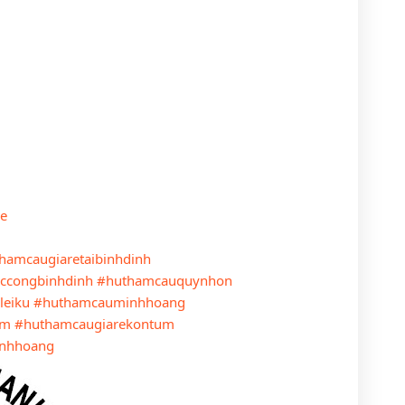
re
hamcaugiaretaibinhdinh
ccongbinhdinh
#huthamcauquynhon
leiku
#huthamcauminhhoang
um
#huthamcaugiarekontum
nhhoang