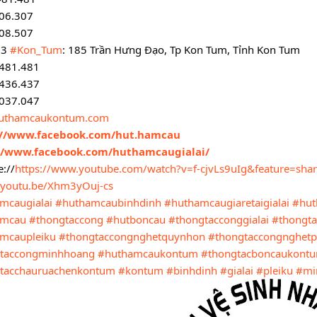
06.307
08.507
 3 
#Kon_Tum
: 185 Trần Hưng Đạo, Tp Kon Tum, Tỉnh Kon Tum
.481.481
.436.437
.037.047
uthamcaukontum.com
://www.facebook.com/hut.hamcau
//www.facebook.com/huthamcaugialai/
://
https://www.youtube.com/watch?v=f-cjvLs9uIg&feature=sha
//youtu.be/Xhm3yOuj-cs
mcaugialai
#huthamcaubinhdinh
#huthamcaugiaretaigialai
#hut
amcau
#thongtaccong
#hutboncau
#thongtacconggialai
#thongta
mcaupleiku
#thongtaccongnghetquynhon
#thongtaccongnghetp
taccongminhhoang
#huthamcaukontum
#thongtacboncaukont
tacchauruachenkontum
#kontum
#binhdinh
#gialai
#pleiku
#mi