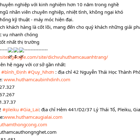
chuyên nghiệp với kinh nghiệm hơn 10 năm trong nghề
 ngũ nhân viên chuyên nghiệp, nhiệt tình, không ngại khó
thống kỹ thuật - máy móc hiện đại. 
 ích khách hàng là cốt lõi, mang đến cho quý khách những giải phá
c vụ nhanh chóng
tốt nhất thị trường 
-----
---------------
//sites.google.com/site/dichvuhuthamcauanhtrang/
iên hệ ngay với cơ sở gần nhất:
 
#bình_Định
#Quy_Nhơn
 : địa chỉ 42 Nguyễn Thái Học Thành P
: 
www.huthamcaubinhdinh.com
27.327
67.267
1.37.37
2 
#pleiku
#Gia_Lai
: địa chỉ Hẻm 441/D2/37 Lý Thái Tổ, Pleiku, Gia
e:
www.huthamcaugialai.com
uthamthongcong.com
uthamcauthongnghet.com
481.481