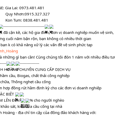
E: Gia Lai: 0973.481.481
         Quy Nhơn:0915.327.327
                  Kon Tum: 0838.481.481
--------------------------------
ết đã cận kề, các hộ gia đình, đơn vị doanh nghiệp muốn vệ sinh, k
ng cuối năm bận rộn, bạn không có nhiều thời gian 
 bạn k có khả năng xử lý các vấn đề vệ sinh phức tạp 
nh_Hoàng
 là những gì bạn cần! Cùng chúng tôi đón 1 năm với nhiều điều tư
-----
---------------
NH HOÀNG CHUYÊN CUNG CẤP DỊCH VỤ 
 hầm cầu, Biogas, chất thải công nghiệp
 chữa, Thông nghẹt cầu cống 
n hợp đồng rút hầm định kỳ cho các đơn vị doanh nghiệp
ẶC BIỆT 
M LÊN ĐẾN 
% cho người nghèo 
 khảo sát, kiểm tra cầu cống tại nhà 
h Hoàng - địa chỉ tin cậy của đông đảo khách hàng với: