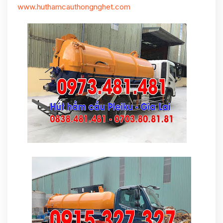
www.huthamcauthongnghet.com