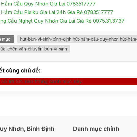
 Hầm Cầu Quy Nhơn Gia Lai 0783517777
 Hầm Cầu Pleiku Gia Lai 24h Gía Rẻ 0783517777
ng Cầu Nghẹt Quy Nhơn Gia Lai Giá Rẻ 0975.31.37.37
 mục:
hút-bùn-vi-sinh-bình-định hút-hầm-cầu-quy-nhơn hút-hầm
rửa-chén vận-chuyển-bùn-vi-sinh
iết cùng chủ đề:
có tin tức nào trong danh mục này.
uy Nhơn, Bình Định
Danh mục chính