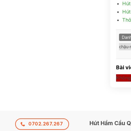
Hút
Hút
Thô
Danh
chậu-
Bài v
Không 
Hút Hầm Cầu Q
0702.267.267