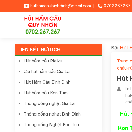
huthamcaubinhdinh@gmail.com
0702.267.267
Bởi
Hút 
LIÊN KẾT HỮU ÍCH
Hút hầm cầu Pleiku
Trang 
chậu-r
Giá hút hầm cầu Gia Lai
Hút 
Hút Hầm Cầu Bình Định
Hút 
Hút hầm cầu Kon Tum
hút
ché
Thông cống nghẹt Gia Lai
Hút 
Thông cống nghẹt Bình Định
Thông cống Nghẹt Kon Tum
 Kon