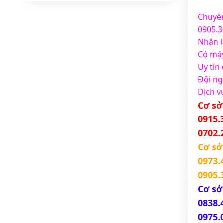
Chuyên
0905.3
Nhận l
Có máy
Uy tín
Đội ng
Dịch v
Cơ sở
0915.
0702.
Cơ sở
0973.
0905.
Cơ sở
0838.
0975.