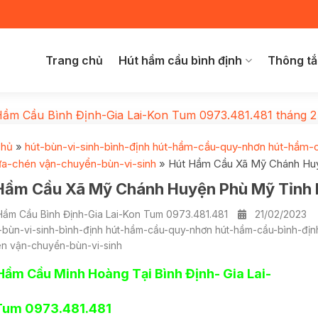
Trang chủ
Hút hầm cầu bình định
Thông tắ
Hầm Cầu Bình Định-Gia Lai-Kon Tum 0973.481.481
tháng 2
chủ
»
hút-bùn-vi-sinh-bình-định hút-hầm-cầu-quy-nhơn hút-hầm-
ửa-chén vận-chuyển-bùn-vi-sinh
»
Hút Hầm Cầu Xã Mỹ Chánh Huy
Hầm Cầu Xã Mỹ Chánh Huyện Phù Mỹ Tỉnh B
Hầm Cầu Bình Định-Gia Lai-Kon Tum 0973.481.481
21/02/2023
-bùn-vi-sinh-bình-định hút-hầm-cầu-quy-nhơn hút-hầm-cầu-bình-đị
n vận-chuyển-bùn-vi-sinh
Hầm Cầu Minh Hoàng Tại Bình Định- Gia Lai-
 Tum 0973.481.481