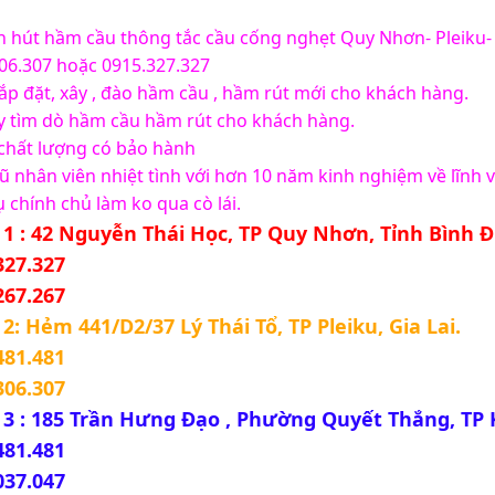
 hút hầm cầu thông tắc cầu cống nghẹt Quy Nhơn- Pleiku- 
06.307 hoặc 0915.327.327
ắp đặt, xây , đào hầm cầu , hầm rút mới cho khách hàng.
 tìm dò hầm cầu hầm rút cho khách hàng.
 chất lượng có bảo hành 
ũ nhân viên nhiệt tình với hơn 10 năm kinh nghiệm về lĩnh
ụ chính chủ làm ko qua cò lái.
 1 : 42 Nguyễn Thái Học, TP Quy Nhơn, Tỉnh Bình Đ
327.327
267.267
 2: Hẻm 441/D2/37 Lý Thái Tổ, TP Pleiku, Gia Lai.
481.481
306.307
 3 : 185 Trần Hưng Đạo , Phường Quyết Thắng, TP
481.481
037.047