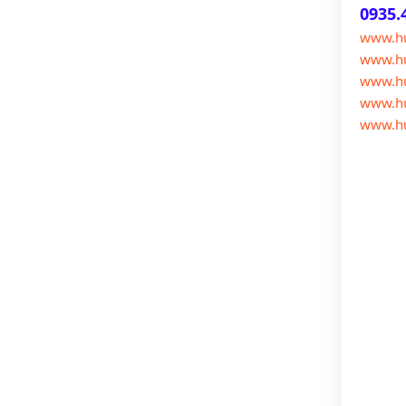
0935.
www.h
www.hu
www.h
www.h
www.h