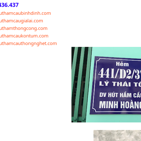
436.437
uthamcaubinhdinh.com
thamcaugialai.com
uthamthongcong.com
uthamcaukontum.com
uthamcauthongnghet.com