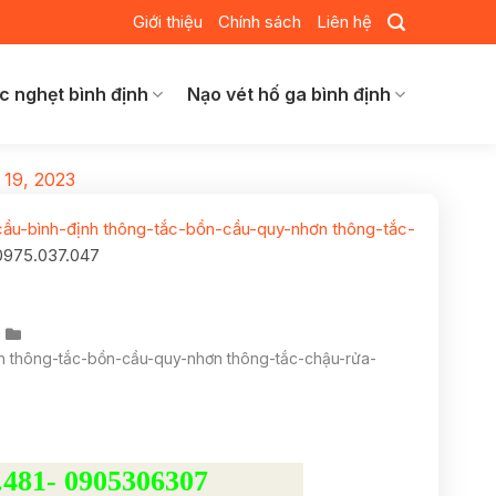
Giới thiệu
Chính sách
Liên hệ
c nghẹt bình định
Nạo vét hố ga bình định
 19, 2023
cầu-bình-định thông-tắc-bồn-cầu-quy-nhơn thông-tắc-
 0975.037.047
nh thông-tắc-bồn-cầu-quy-nhơn thông-tắc-chậu-rửa-
.481- 0905306307