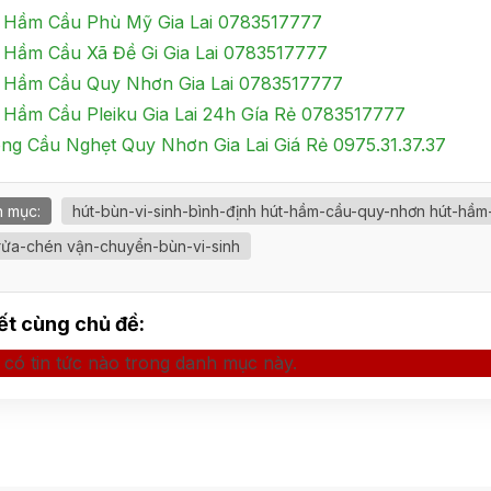
 Hầm Cầu Phù Mỹ Gia Lai 0783517777
 Hầm Cầu Xã Đề Gi Gia Lai 0783517777
 Hầm Cầu Quy Nhơn Gia Lai 0783517777
 Hầm Cầu Pleiku Gia Lai 24h Gía Rẻ 0783517777
ng Cầu Nghẹt Quy Nhơn Gia Lai Giá Rẻ 0975.31.37.37
 mục:
hút-bùn-vi-sinh-bình-định hút-hầm-cầu-quy-nhơn hút-hầm
rửa-chén vận-chuyển-bùn-vi-sinh
iết cùng chủ đề:
có tin tức nào trong danh mục này.