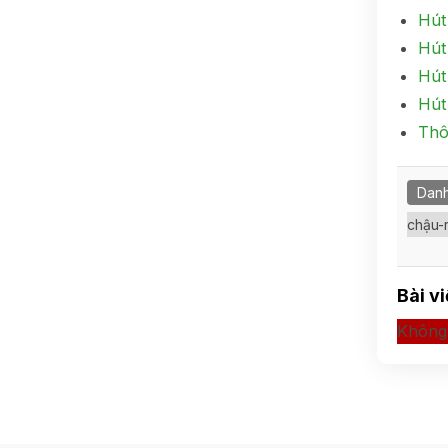
Hút
Hút
Hút
Hút
Thô
Danh
chậu-
Bài v
Không 