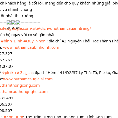
 ích khách hàng là cốt lõi, mang đến cho quý khách những giải phá
c vụ nhanh chóng
tốt nhất thị trường 
-----
---------------
//sites.google.com/site/dichvuhuthamcauanhtrang/
iên hệ ngay với cơ sở gần nhất:
 
#bình_Định
#Quy_Nhơn
 : địa chỉ 42 Nguyễn Thái Học Thành P
: 
www.huthamcaubinhdinh.com
27.327
67.267
1.37.37
2 
#pleiku
#Gia_Lai
: địa chỉ Hẻm 441/D2/37 Lý Thái Tổ, Pleiku, Gia
e:
www.huthamcaugialai.com
uthamthongcong.com
uthamcauthongnghet.com
481.481
06.307
08.507
 3 
#Kon_Tum
: 185 Trần Hưng Đạo, Tp Kon Tum, Tỉnh Kon Tum