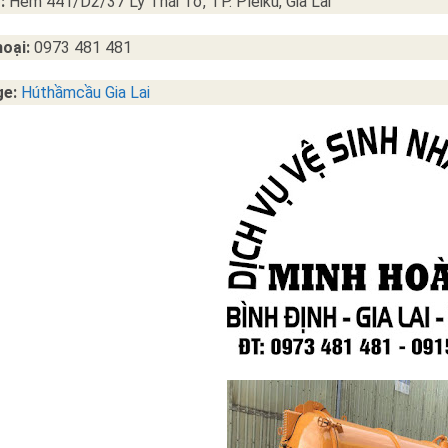
:
Hẻm 441/D2/37 Lý Thái Tổ, TP. Pleiku, Gia Lai
hoại:
0973 481 481
ge:
Húthầmcầu Gia Lai