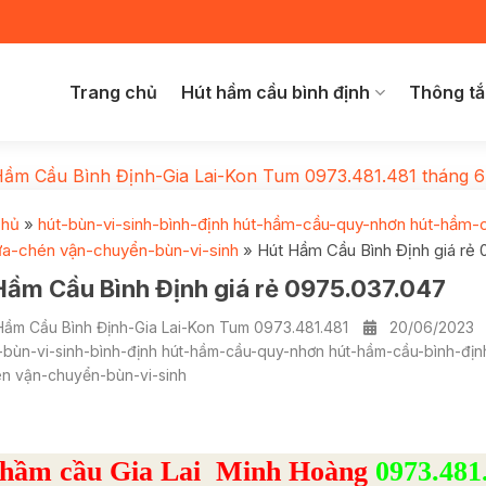
Trang chủ
Hút hầm cầu bình định
Thông tắ
Hầm Cầu Bình Định-Gia Lai-Kon Tum 0973.481.481
tháng 6
chủ
»
hút-bùn-vi-sinh-bình-định hút-hầm-cầu-quy-nhơn hút-hầm-
ửa-chén vận-chuyển-bùn-vi-sinh
»
Hút Hầm Cầu Bình Định giá rẻ
Hầm Cầu Bình Định giá rẻ 0975.037.047
Hầm Cầu Bình Định-Gia Lai-Kon Tum 0973.481.481
20/06/2023
-bùn-vi-sinh-bình-định hút-hầm-cầu-quy-nhơn hút-hầm-cầu-bình-đị
n vận-chuyển-bùn-vi-sinh
 hầm cầu Gia Lai Minh Hoàng
0973.481