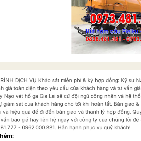
ÌNH DỊCH VỤ Khảo sát miễn phí & ký hợp đồng: Kỹ sư Nạo 
h giá toàn diện theo yêu cầu của khách hàng và tư vấn giải 
y Nạo vét hố ga Gia Lai sẽ cử đội ngũ công nhân và hệ thố
ự giám sát của khách hàng cho tới khi hoàn tất. Bàn giao &
ụ và hiệu quả để đi đến bàn giao và thanh lý hợp đồng. Q
 vấn báo giá hãy liên hệ ngay với công ty của chúng tôi để
81.777 - 0962.000.881. Hân hạnh phục vụ quý khách!
thêm: