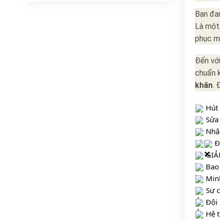
Bạn đan
Là một
phục mộ
Đến với
chuẩn k
khăn
. 
 Hút
 Sửa
 Nhậ
 Đ
 GIẢ
 Bao
 Min
 Sự 
 Đội
 Hệ 