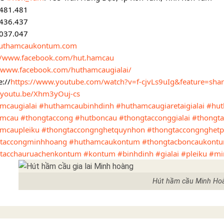
.481.481
.436.437
.037.047
uthamcaukontum.com
://www.facebook.com/hut.hamcau
//www.facebook.com/huthamcaugialai/
://
https://www.youtube.com/watch?v=f-cjvLs9uIg&feature=sha
//youtu.be/Xhm3yOuj-cs
mcaugialai
#huthamcaubinhdinh
#huthamcaugiaretaigialai
#hut
amcau
#thongtaccong
#hutboncau
#thongtacconggialai
#thongta
mcaupleiku
#thongtaccongnghetquynhon
#thongtaccongnghetp
taccongminhhoang
#huthamcaukontum
#thongtacboncaukont
tacchauruachenkontum
#kontum
#binhdinh
#gialai
#pleiku
#mi
Hút hầm cầu Minh Ho