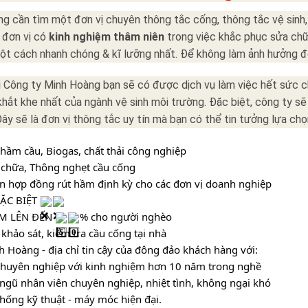
g cần tìm một đơn vị chuyên thông tắc cống, thông tắc vệ sinh, 
 đơn vị có
kinh nghiệm thâm niên
trong việc khắc phục sửa chữ
t cách nhanh chóng & kĩ lưỡng nhất. Để không làm ảnh hưởng đế
 Công ty Minh Hoàng bạn sẽ có được dịch vụ làm việc hết sức ch
hắt khe nhất của ngành vệ sinh môi trường. Đặc biệt, công ty s
Đây sẽ là đơn vị thông tắc uy tín mà bạn có thể tin tưởng lựa chọ
 hầm cầu, Biogas, chất thải công nghiệp
 chữa, Thông nghẹt cầu cống 
n hợp đồng rút hầm định kỳ cho các đơn vị doanh nghiệp
ẶC BIỆT 
M LÊN ĐẾN 
% cho người nghèo 
 khảo sát, kiểm tra cầu cống tại nhà 
h Hoàng - địa chỉ tin cậy của đông đảo khách hàng với:
chuyên nghiệp với kinh nghiệm hơn 10 năm trong nghề
 ngũ nhân viên chuyên nghiệp, nhiệt tình, không ngại khó
thống kỹ thuật - máy móc hiện đại. 