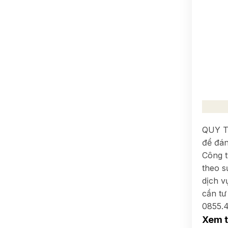
QUY TR
để đán
Công t
theo s
dịch v
cần tư
0855.4
Xem 