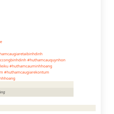
re
hamcaugiaretaibinhdinh
ccongbinhdinh
#huthamcauquynhon
leiku
#huthamcauminhhoang
um
#huthamcaugiarekontum
nhhoang
àng