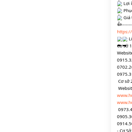
 Lợi
 Phụ
 Giá 
----------
https:
 L
Cơ sở 1
Website
0915.3
0702.2
0975.3
 Cơ sở 
 Websit
www.h
www.h
 0973.
0905.3
0914.5
- Cơ Sở