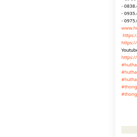
- 0838
- 0935
- 0975
www.h
https
https:
Youtube
https:
#hutha
#huth
#hutha
#thong
#thong