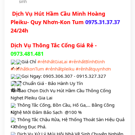
sinh
Dịch Vụ Hút Hầm Cầu Minh Hoàng 
Pleiku- Quy Nhơn-Kon Tum 
0975.31.37.37
24/24h
Dịch Vụ Thông Tắc Cống Giá Rẻ -
0973.481.481
Giá Chỉ 
#rẻNhấtGiaLai
#rẻnhấtBìnhĐịnh
#rẻnhấtkonTum
#rẻnhấtpleiku
#rẻnhấtquynhơn
Gọi Ngay: 0905.306.307 - 0915.327.327
 Chuẩn Giá - Bảo Hành Uy Tín
Tại  Sao Chọn Dịch Vụ Hút Hầm Cầu Thông Cống 
Nghẹt Pleiku Gia Lai
 Thông Tắc Cống, Bồn Cầu, Hố Ga,... Bằng Công 
Nghệ Mới Đảm Bảo Sạch  @100 %
 Thông Tắc Chậu Rửa, Hệ Thống Thoát Sàn Hiệu Quả 
- Không Đục Phá.
 Dịch Vụ Xử Lý Mùi Hôi Nhà Vệ Sinh Chuyên Nghiệp, 