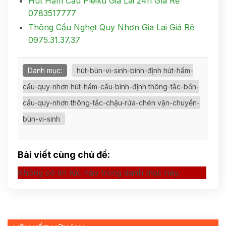
Hút Hầm Cầu Pleiku Gia Lai 24h Gía Rẻ
0783517777
Thông Cầu Nghẹt Quy Nhơn Gia Lai Giá Rẻ
0975.31.37.37
Danh mục:
hút-bùn-vi-sinh-bình-định hút-hầm-
cầu-quy-nhơn hút-hầm-cầu-bình-định thông-tắc-bồn-
cầu-quy-nhơn thông-tắc-chậu-rửa-chén vận-chuyển-
bùn-vi-sinh
Bài viết cùng chủ đề:
Không có tin tức nào trong danh mục này.