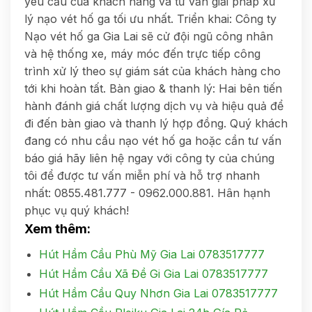
yêu cầu của khách hàng và tư vấn giải pháp xử
lý nạo vét hố ga tối ưu nhất. Triển khai: Công ty
Nạo vét hố ga Gia Lai sẽ cử đội ngũ công nhân
và hệ thống xe, máy móc đến trực tiếp công
trình xử lý theo sự giám sát của khách hàng cho
tới khi hoàn tất. Bàn giao & thanh lý: Hai bên tiến
hành đánh giá chất lượng dịch vụ và hiệu quả để
đi đến bàn giao và thanh lý hợp đồng. Quý khách
đang có nhu cầu nạo vét hố ga hoặc cần tư vấn
báo giá hãy liên hệ ngay với công ty của chúng
tôi để được tư vấn miễn phí và hỗ trợ nhanh
nhất: 0855.481.777 - 0962.000.881. Hân hạnh
phục vụ quý khách!
Xem thêm:
Hút Hầm Cầu Phù Mỹ Gia Lai 0783517777
Hút Hầm Cầu Xã Đề Gi Gia Lai 0783517777
Hút Hầm Cầu Quy Nhơn Gia Lai 0783517777