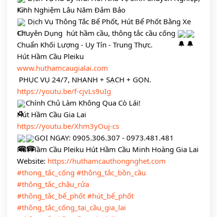
Kinh Nghiệm Lâu Năm Đảm Bảo 
 Dịch Vụ Thông Tắc Bể Phốt, Hút Bể Phốt Bằng Xe 
Chuyên Dụng  hút hầm cầu, thông tắc cầu cống 
Chuẩn Khối Lượng - Uy Tín - Trung Thực.
Hút Hầm Cầu Pleiku
www.huthamcaugialai.com
 PHỤC VỤ 24/7, NHANH + SẠCH + GỌN.
https://youtu.be/f-cjvLs9uIg
Chính Chủ Làm Không Qua Cò Lái!
Hút Hầm Cầu Gia Lai
https://youtu.be/Xhm3yOuj-cs
GỌI NGAY: 0905.306.307 - 0973.481.481
Hút Hầm Cầu Pleiku Hút Hầm Cầu Minh Hoàng Gia Lai
Website: 
https://huthamcauthongnghet.com
#thong_tắc_cống
#thông_tắc_bồn_cầu
#thông_tắc_chậu_rửa
#thông_tắc_bể_phốt
#hút_bể_phốt
#thông_tắc_cống_tại_cầu_gia_lai