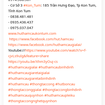
- Cơ Sở 3 
#Kon_Tum
: 185 Trần Hưng Đạo, Tp Kon Tum, 
Tỉnh Kon Tum
- 0838.481.481
- 0935.436.437
- 0975.037.047
www.huthamcaukontum.com
https://www.facebook.com/hut.hamcau
https://www.facebook.com/huthamcaugialai/
Youtube://
https://www.youtube.com/watch?v=f-
cjvLs9uIg&feature=share
https://youtu.be/Xhm3yOuj-cs
#huthamcaugialai
#huthamcaubinhdinh
#huthamcaugiaretaigialai
#huthamcaugiaretaibinhdinh
#huthamcau
#thongtaccong
#hutboncau
#thongtacconggialai
#thongtaccongbinhdinh
#huthamcauquynhon
#huthamcaupleiku
#thongtaccongnghetquynhon