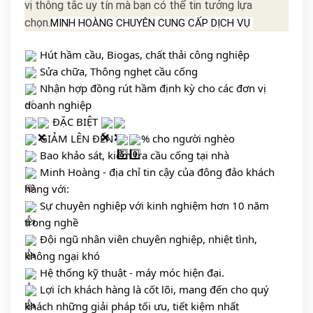
vị thông tắc uy tín mà bạn có thể tin tưởng lựa
chọn.
MINH HOÀNG CHUYÊN CUNG CẤP DỊCH VỤ 
 Hút hầm cầu, Biogas, chất thải công nghiệp
 Sửa chữa, Thông nghẹt cầu cống 
 Nhận hợp đồng rút hầm định kỳ cho các đơn vị 
doanh nghiệp
 ĐẶC BIỆT 
 GIẢM LÊN ĐẾN 
% cho người nghèo 
 Bao khảo sát, kiểm tra cầu cống tại nhà 
 Minh Hoàng - địa chỉ tin cậy của đông đảo khách 
hàng với:
 Sự chuyên nghiệp với kinh nghiệm hơn 10 năm 
trong nghề
 Đội ngũ nhân viên chuyên nghiệp, nhiệt tình, 
không ngại khó
 Hệ thống kỹ thuật - máy móc hiện đại. 
 Lợi ích khách hàng là cốt lõi, mang đến cho quý 
khách những giải pháp tối ưu, tiết kiệm nhất 