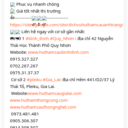
 Phục vụ nhanh chóng
 Giá tốt nhất thị trường 
---------------
---------------
https://sites.google.com/site/dichvuhuthamcauanhtrang/
 Liên hệ ngay với cơ sở gần nhất:
Cơ sở 1 
#bình_Định
#Quy_Nhơn
 : địa chỉ 42 Nguyễn 
Thái Học Thành Phố Quy Nhơn
Website: 
www.huthamcaubinhdinh.com
0915.327.327
0702.267.267
0975.31.37.37
 Cơ sở 2 
#pleiku
#Gia_Lai
: địa chỉ Hẻm 441/D2/37 Lý 
Thái Tổ, Pleiku, Gia Lai.
 Website:
www.huthamcaugialai.com
www.huthamthongcong.com
www.huthamcauthongnghet.com
 0973.481.481
0905.306.307
0914.508.507