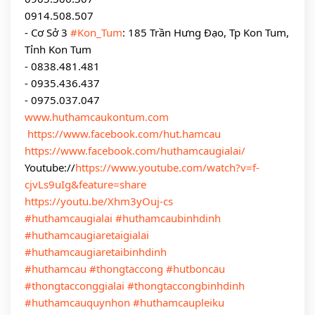
0914.508.507
- Cơ Sở 3 
#Kon_Tum
: 185 Trần Hưng Đạo, Tp Kon Tum, 
Tỉnh Kon Tum
- 0838.481.481
- 0935.436.437
- 0975.037.047
www.huthamcaukontum.com
https://www.facebook.com/hut.hamcau
https://www.facebook.com/huthamcaugialai/
Youtube://
https://www.youtube.com/watch?v=f-
cjvLs9uIg&feature=share
https://youtu.be/Xhm3yOuj-cs
#huthamcaugialai
#huthamcaubinhdinh
#huthamcaugiaretaigialai
#huthamcaugiaretaibinhdinh
#huthamcau
#thongtaccong
#hutboncau
#thongtacconggialai
#thongtaccongbinhdinh
#huthamcauquynhon
#huthamcaupleiku