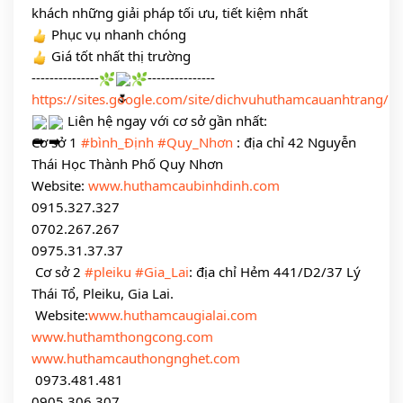
khách những giải pháp tối ưu, tiết kiệm nhất 
 Phục vụ nhanh chóng
 Giá tốt nhất thị trường 
---------------
---------------
https://sites.google.com/site/dichvuhuthamcauanhtrang/
 Liên hệ ngay với cơ sở gần nhất:
Cơ sở 1 
#bình_Định
#Quy_Nhơn
 : địa chỉ 42 Nguyễn 
Thái Học Thành Phố Quy Nhơn
Website: 
www.huthamcaubinhdinh.com
0915.327.327
0702.267.267
0975.31.37.37
 Cơ sở 2 
#pleiku
#Gia_Lai
: địa chỉ Hẻm 441/D2/37 Lý 
Thái Tổ, Pleiku, Gia Lai.
 Website:
www.huthamcaugialai.com
www.huthamthongcong.com
www.huthamcauthongnghet.com
 0973.481.481
0905.306.307