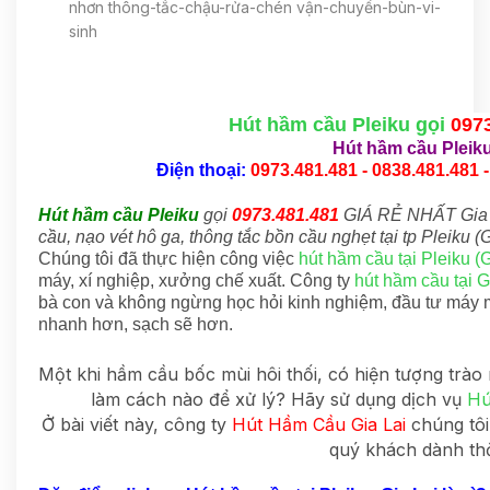
nhơn thông-tắc-chậu-rửa-chén vận-chuyển-bùn-vi-
sinh
Hút hầm cầu Pleiku gọi
097
Hút hầm cầu Pleik
Điện thoại:
0973.481.481 - 0838.481.481 -
Hút hầm cầu Pleiku
gọi
0973.481.481
GIÁ RẺ NHẤT Gia 
cầu, nạo vét hô ga, thông tắc bồn cầu nghẹt tại tp Pleiku (G
Chúng tôi đã thực hiện công việc
hút hầm cầu tại Pleiku (G
máy, xí nghiệp, xưởng chế xuất. Công ty
hút hầm cầu tại G
bà con và không ngừng học hỏi kinh nghiệm, đầu tư máy 
nhanh hơn, sạch sẽ hơn.
Một khi hầm cầu bốc mùi hôi thối, có hiện tượng trà
làm cách nào để xử lý? Hãy sử dụng dịch vụ
Hú
Ở bài viết này, công ty
Hút Hầm Cầu Gia Lai
chúng tôi 
quý khách dành thờ