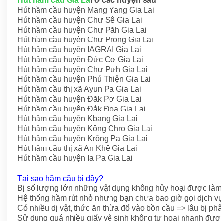
Hút hầm cầu Gia La
i ở các huyện sau
Hút hầm cầu huyện Mang Yang Gia Lai
Hút hầm cầu huyện Chư Sê Gia Lai
Hút hầm cầu huyện Chư Păh Gia Lai
Hút hầm cầu huyện Chư Prong Gia Lai
Hút hầm cầu huyện IAGRAI Gia Lai
Hút hầm cầu huyện Đức Cơ Gia Lai
Hút hầm cầu huyện Chư Pưh Gia Lai
Hút hầm cầu huyện Phú Thiện Gia Lai
Hút hầm cầu thị xã Ayun Pa Gia Lai
Hút hầm cầu huyện Đăk Pơ Gia Lai
Hút hầm cầu huyện Đắk Đoa Gia Lai
Hút hầm cầu huyện Kbang Gia Lai
Hút hầm cầu huyện Kông Chro Gia Lai
Hút hầm cầu huyện Krông Pa Gia Lai
Hút hầm cầu thị xã An Khê Gia Lai
Hút hầm cầu huyện Ia Pa Gia Lai
Tại sao hầm cầu bị đầy?
Bị số lượng lớn những vật dụng không hủy hoại được là
Hệ thống hầm rút nhỏ nhưng bạn chưa bao giờ gọi dịch vụ
Có nhiều dị vật, thức ăn thừa đổ vào bồn cầu => lâu bị p
Sử dụng quá nhiều giấy vệ sinh không tự hoại nhanh đượ