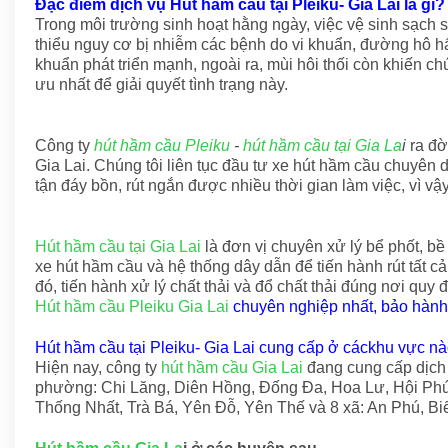
Đặc điểm dịch vụ Hút hầm cầu tại Pleiku- Gia Lai là gì?
Trong môi trường sinh hoạt hằng ngày, việc vệ sinh sạch 
thiểu nguy cơ bị nhiễm các bệnh do vi khuẩn, đường hô hấp
khuẩn phát triển mạnh, ngoài ra, mùi hôi thối còn khiến ch
ưu nhất để giải quyết tình trạng này.
Công ty
hút hầm cầu Pleiku
-
hút hầm cầu tại Gia La
i
ra đờ
Gia Lai. Chúng tôi liên tục đầu tư xe hút hầm cầu chuyên 
tận đáy bồn, rút ngắn được nhiều thời gian làm việc, vì v
Hút hầm cầu tại Gia Lai
là đơn vị chuyên xử lý bể phốt, bề
xe hút hầm cầu và hệ thống dây dẫn để tiến hành rút tất c
đó, tiến hành xử lý chất thải và đổ chất thải đúng nơi quy đ
Hút hầm cầu Pleiku Gia Lai
chuyên nghiệp nhất, bảo hành
Hút hầm cầu tại Pleiku- Gia Lai cung cấp ở cáckhu vực n
Hiện nay, công ty
hút hầm cầu Gia Lai
đang cung cấp dịch 
phường: Chi Lăng, Diên Hồng, Đống Đa, Hoa Lư, Hội Phú
Thống Nhất, Trà Bá, Yên Đỗ, Yên Thế và 8 xã: An Phú, Bi