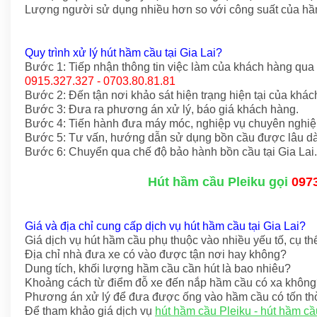
Lượng người sử dụng nhiều hơn so với công suất của hầ
Quy trình xử lý hút hầm cầu tại Gia Lai?
Bước 1: Tiếp nhận thông tin việc làm của khách hàng qua
0915.327.327 - 0703.80.81.81
Bước 2: Đến tận nơi khảo sát hiện trạng hiện tại của khác
Bước 3: Đưa ra phương án xử lý, báo giá khách hàng.
Bước 4: Tiến hành đưa máy móc, nghiệp vụ chuyên nghiệp
Bước 5: Tư vấn, hướng dẫn sử dụng bồn cầu được lâu dà
Bước 6: Chuyển qua chế độ bảo hành bồn cầu tại Gia Lai.
Hút hầm cầu Pleiku gọi
097
Giá và địa chỉ cung cấp dịch vụ hút hầm cầu tại Gia Lai?
Giá dịch vụ hút hầm cầu phụ thuộc vào nhiều yếu tố, cụ th
Địa chỉ nhà đưa xe có vào được tận nơi hay không?
Dung tích, khối lượng hầm cầu cần hút là bao nhiêu?
Khoảng cách từ điểm đỗ xe đến nắp hầm cầu có xa khôn
Phương án xử lý để đưa được ống vào hầm cầu có tốn th
Để tham khảo giá dịch vụ
hút hầm cầu Pleiku - hút hầm cầ