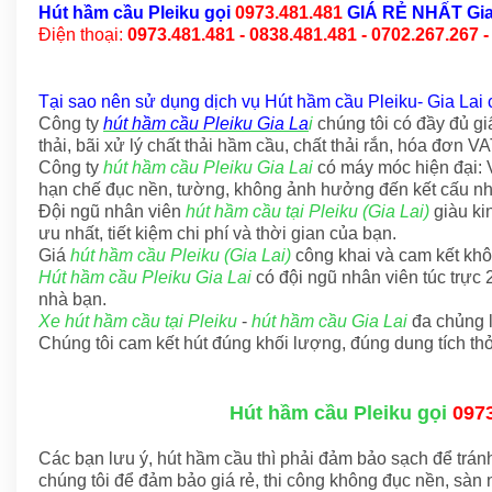
Hút hầm cầu Pleiku
gọi
0973.481.481
GIÁ RẺ NHẤT Gia
Điện thoại:
0973.481.481 - 0838.481.481 - 0702.267.267 -
Tại sao nên sử dụng dịch vụ Hút hầm cầu Pleiku- Gia Lai 
Công ty
hút hầm cầu Pleiku Gia La
i
chúng tôi có đầy đủ g
thải, bãi xử lý chất thải hầm cầu, chất thải rắn, hóa đơn VA
Công ty
hút hầm cầu Pleiku Gia Lai
có máy móc hiện đại: V
hạn chế đục nền, tường, không ảnh hưởng đến kết cấu nh
Đội ngũ nhân viên
hút hầm cầu tại Pleiku (Gia Lai)
giàu ki
ưu nhất, tiết kiệm chi phí và thời gian của bạn.
Giá
hút hầm cầu Pleiku (Gia Lai)
công khai và cam kết khôn
Hút hầm cầu Pleiku Gia Lai
có đội ngũ nhân viên túc trực
nhà bạn.
Xe hút hầm cầu tại Pleiku
-
hút hầm cầu Gia Lai
đa chủng l
Chúng tôi cam kết hút đúng khối lượng, đúng dung tích thỏ
Hút hầm cầu Pleiku gọi
097
Các bạn lưu ý, hút hầm cầu thì phải đảm bảo sạch để tránh
chúng tôi để đảm bảo giá rẻ, thi công không đục nền, sàn nh