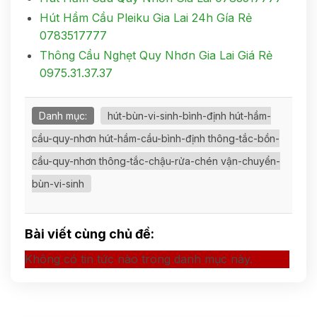
Hút Hầm Cầu Pleiku Gia Lai 24h Gía Rẻ
0783517777
Thông Cầu Nghẹt Quy Nhơn Gia Lai Giá Rẻ
0975.31.37.37
Danh mục:
hút-bùn-vi-sinh-bình-định hút-hầm-
cầu-quy-nhơn hút-hầm-cầu-bình-định thông-tắc-bồn-
cầu-quy-nhơn thông-tắc-chậu-rửa-chén vận-chuyển-
bùn-vi-sinh
Bài viết cùng chủ đề:
Không có tin tức nào trong danh mục này.