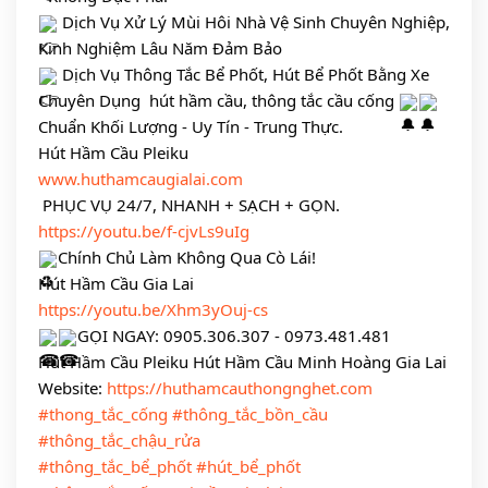
 Dịch Vụ Xử Lý Mùi Hôi Nhà Vệ Sinh Chuyên Nghiệp, 
Kinh Nghiệm Lâu Năm Đảm Bảo 
 Dịch Vụ Thông Tắc Bể Phốt, Hút Bể Phốt Bằng Xe 
Chuyên Dụng  hút hầm cầu, thông tắc cầu cống 
Chuẩn Khối Lượng - Uy Tín - Trung Thực.
Hút Hầm Cầu Pleiku
www.huthamcaugialai.com
 PHỤC VỤ 24/7, NHANH + SẠCH + GỌN.
https://youtu.be/f-cjvLs9uIg
Chính Chủ Làm Không Qua Cò Lái!
Hút Hầm Cầu Gia Lai
https://youtu.be/Xhm3yOuj-cs
GỌI NGAY: 0905.306.307 - 0973.481.481
Hút Hầm Cầu Pleiku Hút Hầm Cầu Minh Hoàng Gia Lai
Website: 
https://huthamcauthongnghet.com
#thong_tắc_cống
#thông_tắc_bồn_cầu
#thông_tắc_chậu_rửa
#thông_tắc_bể_phốt
#hút_bể_phốt