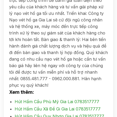
trực tiếp công trình để đánh giá toàn diện theo
yêu cầu của khách hàng và tư vấn giải pháp xử
lý nạo vét hố ga tối ưu nhất. Triển khai: Công ty
Nạo vét hố ga Gia Lai sẽ cử đội ngũ công nhân
và hệ thống xe, máy móc đến trực tiếp công
trình xử lý theo sự giám sát của khách hàng cho
tới khi hoàn tất. Bàn giao & thanh lý: Hai bên tiến
hành đánh giá chất lượng dịch vụ và hiệu quả để
đi đến bàn giao và thanh lý hợp đồng. Quý khách
đang có nhu cầu nạo vét hố ga hoặc cần tư vấn
báo giá hãy liên hệ ngay với công ty của chúng
tôi để được tư vấn miễn phí và hỗ trợ nhanh
nhất: 0855.481.777 - 0962.000.881. Hân hạnh
phục vụ quý khách!
Xem thêm:
Hút Hầm Cầu Phù Mỹ Gia Lai 0783517777
Hút Hầm Cầu Xã Đề Gi Gia Lai 0783517777
Hút Hầm Cầu Quy Nhơn Gia Lai 0783517777