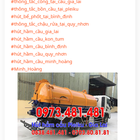
#thông_tắc_cống_tại_cầu_gia_lai
#thông_tắc_bồn_cầu_tại_pleiku
#hút_bể_phốt_tại_bình_định
#thông_tắc_chậu_rửa_tại_quy_nhơn
#hút_hầm_cầu_gia_lai
#hút_hầm_cầu_kon_tum
#hút_hầm_cầu_bình_định
#hút_hầm_cầu_quy_nhơn
#hút_hầm_cầu_minh_hoàng
#Minh_Hoàng