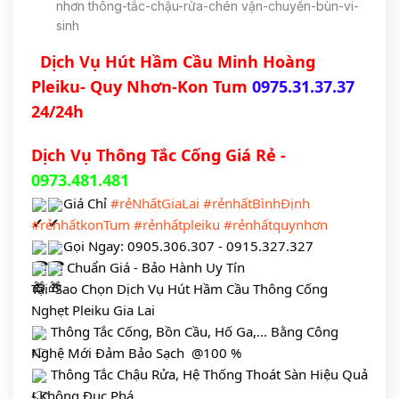
nhơn thông-tắc-chậu-rửa-chén vận-chuyển-bùn-vi-
sinh
Dịch Vụ Hút Hầm Cầu Minh Hoàng 
Pleiku- Quy Nhơn-Kon Tum 
0975.31.37.37
24/24h
Dịch Vụ Thông Tắc Cống Giá Rẻ -
0973.481.481
Giá Chỉ 
#rẻNhấtGiaLai
#rẻnhấtBìnhĐịnh
#rẻnhấtkonTum
#rẻnhấtpleiku
#rẻnhấtquynhơn
Gọi Ngay: 0905.306.307 - 0915.327.327
 Chuẩn Giá - Bảo Hành Uy Tín
Tại  Sao Chọn Dịch Vụ Hút Hầm Cầu Thông Cống 
Nghẹt Pleiku Gia Lai
 Thông Tắc Cống, Bồn Cầu, Hố Ga,... Bằng Công 
Nghệ Mới Đảm Bảo Sạch  @100 %
 Thông Tắc Chậu Rửa, Hệ Thống Thoát Sàn Hiệu Quả 
- Không Đục Phá.