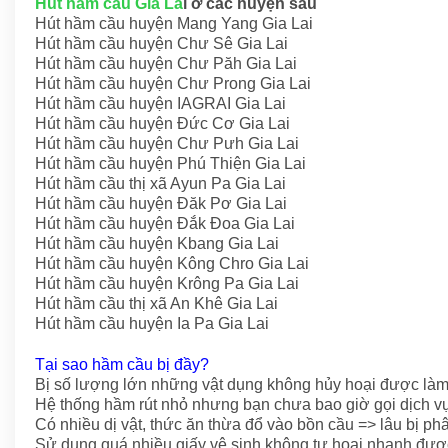
Hút hầm cầu Gia La
i ở các huyện sau
Hút hầm cầu huyện Mang Yang Gia Lai
Hút hầm cầu huyện Chư Sê Gia Lai
Hút hầm cầu huyện Chư Păh Gia Lai
Hút hầm cầu huyện Chư Prong Gia Lai
Hút hầm cầu huyện IAGRAI Gia Lai
Hút hầm cầu huyện Đức Cơ Gia Lai
Hút hầm cầu huyện Chư Pưh Gia Lai
Hút hầm cầu huyện Phú Thiện Gia Lai
Hút hầm cầu thị xã Ayun Pa Gia Lai
Hút hầm cầu huyện Đăk Pơ Gia Lai
Hút hầm cầu huyện Đắk Đoa Gia Lai
Hút hầm cầu huyện Kbang Gia Lai
Hút hầm cầu huyện Kông Chro Gia Lai
Hút hầm cầu huyện Krông Pa Gia Lai
Hút hầm cầu thị xã An Khê Gia Lai
Hút hầm cầu huyện Ia Pa Gia Lai
Tại sao hầm cầu bị đầy?
Bị số lượng lớn những vật dụng không hủy hoại được là
Hệ thống hầm rút nhỏ nhưng bạn chưa bao giờ gọi dịch vụ
Có nhiều dị vật, thức ăn thừa đổ vào bồn cầu => lâu bị p
Sử dụng quá nhiều giấy vệ sinh không tự hoại nhanh đượ