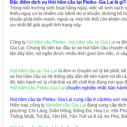
Đặc điểm dịch vụ Hút hầm cầu tại Pleiku- Gia Lai là gì?
Trong môi trường sinh hoạt hằng ngày, việc vệ sinh sạch 
thiểu nguy cơ bị nhiễm các bệnh do vi khuẩn, đường hô hấp
khuẩn phát triển mạnh, ngoài ra, mùi hôi thối còn khiến ch
ưu nhất để giải quyết tình trạng này.
Công ty
hút hầm cầu Pleiku
-
hút hầm cầu tại Gia La
i
ra đờ
Gia Lai. Chúng tôi liên tục đầu tư xe hút hầm cầu chuyên 
tận đáy bồn, rút ngắn được nhiều thời gian làm việc, vì v
Hút hầm cầu tại Gia Lai
là đơn vị chuyên xử lý bể phốt, bề
xe hút hầm cầu và hệ thống dây dẫn để tiến hành rút tất c
đó, tiến hành xử lý chất thải và đổ chất thải đúng nơi quy đ
Hút hầm cầu Pleiku Gia Lai
chuyên nghiệp nhất, bảo hành
Hút hầm cầu tại Pleiku- Gia Lai cung cấp ở cáckhu vực n
Hiện nay, công ty
hút hầm cầu Gia Lai
đang cung cấp dịch 
phường: Chi Lăng, Diên Hồng, Đống Đa, Hoa Lư, Hội Phú
Thống Nhất, Trà Bá, Yên Đỗ, Yên Thế và 8 xã: An Phú, Bi