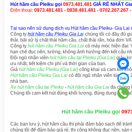
Hút hầm cầu Pleiku
gọi
0973.481.481
GIÁ RẺ NHẤT Gia
Điện thoại:
0973.481.481 - 0838.481.481 - 0702.267.267 -
Tại sao nên sử dụng dịch vụ Hút hầm cầu Pleiku- Gia Lai 
Công ty
hút hầm cầu Pleiku Gia La
i
chúng tôi có đầy đủ g
thải, bãi xử lý chất thải hầm cầu, chất thải rắn, hóa đơn VA
Công ty
hút hầm cầu Pleiku Gia Lai
có máy móc hiện đại: V
hạn chế đục nền, tường, không ảnh hưởng đến kết cấu nh
Đội ngũ nhân viên
hút hầm cầu tại Pleiku (Gia Lai)
giàu ki
ưu nhất, tiết kiệm chi phí và thời gian của bạn.
Giá
hút hầm cầu Pleiku (Gia Lai)
công khai và cam kết khôn
Hút hầm cầu Pleiku Gia Lai
có đội ngũ nhân viên túc trực
nhà bạn.
Xe hút hầm cầu tại Pleiku
-
hút hầm cầu Gia Lai
đa chủng l
Chúng tôi cam kết hút đúng khối lượng, đúng dung tích thỏ
Hút hầm cầu Pleiku gọi
097
Các bạn lưu ý, hút hầm cầu thì phải đảm bảo sạch để tránh
chúng tôi để đảm bảo giá rẻ, thi công không đục nền, sàn nh