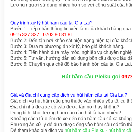
Lượng người sử dụng nhiều hơn so với công suất của hầ
Quy trình xử lý hút hầm cầu tại Gia Lai?
Bước 1: Tiếp nhận thông tin việc làm của khách hàng qua
0915.327.327 - 0703.80.81.81
Bước 2: Đến tận nơi khảo sát hiện trạng hiện tại của khác
Bước 3: Đưa ra phương án xử lý, báo giá khách hàng.
Bước 4: Tiến hành đưa máy móc, nghiệp vụ chuyên nghiệp
Bước 5: Tư vấn, hướng dẫn sử dụng bồn cầu được lâu dà
Bước 6: Chuyển qua chế độ bảo hành bồn cầu tại Gia Lai.
Hút hầm cầu Pleiku gọi
097
Giá và địa chỉ cung cấp dịch vụ hút hầm cầu tại Gia Lai?
Giá dịch vụ hút hầm cầu phụ thuộc vào nhiều yếu tố, cụ th
Địa chỉ nhà đưa xe có vào được tận nơi hay không?
Dung tích, khối lượng hầm cầu cần hút là bao nhiêu?
Khoảng cách từ điểm đỗ xe đến nắp hầm cầu có xa khôn
Phương án xử lý để đưa được ống vào hầm cầu có tốn th
Để tham khảo giá dịch vụ
hút hầm cầu Pleiku - hút hầm cầ