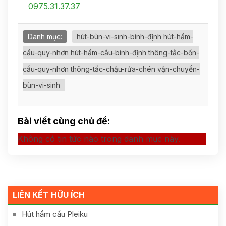
0975.31.37.37
Danh mục:
hút-bùn-vi-sinh-bình-định hút-hầm-
cầu-quy-nhơn hút-hầm-cầu-bình-định thông-tắc-bồn-
cầu-quy-nhơn thông-tắc-chậu-rửa-chén vận-chuyển-
bùn-vi-sinh
Bài viết cùng chủ đề:
Không có tin tức nào trong danh mục này.
LIÊN KẾT HỮU ÍCH
Hút hầm cầu Pleiku