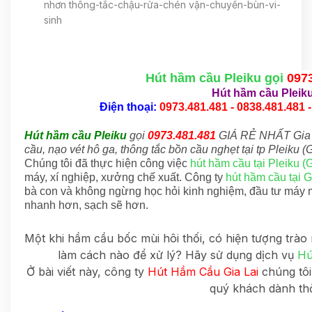
nhơn thông-tắc-chậu-rửa-chén vận-chuyển-bùn-vi-
sinh
Hút hầm cầu Pleiku gọi
097
Hút hầm cầu Pleik
Điện thoại:
0973.481.481 - 0838.481.481 -
Hút hầm cầu Pleiku
gọi
0973.481.481
GIÁ RẺ NHẤT Gia 
cầu, nạo vét hô ga, thông tắc bồn cầu nghẹt tại tp Pleiku (G
Chúng tôi đã thực hiện công việc
hút hầm cầu tại Pleiku (G
máy, xí nghiệp, xưởng chế xuất. Công ty
hút hầm cầu tại G
bà con và không ngừng học hỏi kinh nghiệm, đầu tư máy 
nhanh hơn, sạch sẽ hơn.
Một khi hầm cầu bốc mùi hôi thối, có hiện tượng trà
làm cách nào để xử lý? Hãy sử dụng dịch vụ
Hú
Ở bài viết này, công ty
Hút Hầm Cầu Gia Lai
chúng tôi 
quý khách dành thờ