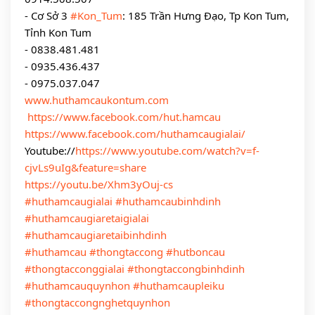
- Cơ Sở 3 
#Kon_Tum
: 185 Trần Hưng Đạo, Tp Kon Tum, 
Tỉnh Kon Tum
- 0838.481.481
- 0935.436.437
- 0975.037.047
www.huthamcaukontum.com
https://www.facebook.com/hut.hamcau
https://www.facebook.com/huthamcaugialai/
Youtube://
https://www.youtube.com/watch?v=f-
cjvLs9uIg&feature=share
https://youtu.be/Xhm3yOuj-cs
#huthamcaugialai
#huthamcaubinhdinh
#huthamcaugiaretaigialai
#huthamcaugiaretaibinhdinh
#huthamcau
#thongtaccong
#hutboncau
#thongtacconggialai
#thongtaccongbinhdinh
#huthamcauquynhon
#huthamcaupleiku
#thongtaccongnghetquynhon