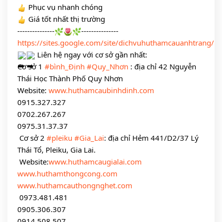
 Phục vụ nhanh chóng
 Giá tốt nhất thị trường 
---------------
---------------
https://sites.google.com/site/dichvuhuthamcauanhtrang/
 Liên hệ ngay với cơ sở gần nhất:
Cơ sở 1 
#bình_Định
#Quy_Nhơn
 : địa chỉ 42 Nguyễn 
Thái Học Thành Phố Quy Nhơn
Website: 
www.huthamcaubinhdinh.com
0915.327.327
0702.267.267
0975.31.37.37
 Cơ sở 2 
#pleiku
#Gia_Lai
: địa chỉ Hẻm 441/D2/37 Lý 
Thái Tổ, Pleiku, Gia Lai.
 Website:
www.huthamcaugialai.com
www.huthamthongcong.com
www.huthamcauthongnghet.com
 0973.481.481
0905.306.307
0914.508.507