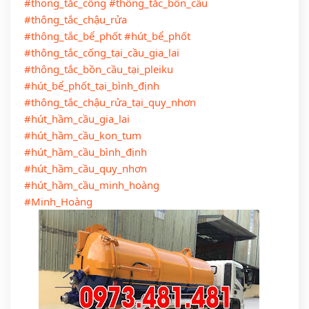
#thong_tắc_cống
#thông_tắc_bồn_cầu
#thông_tắc_chậu_rửa
#thông_tắc_bể_phốt
#hút_bể_phốt
#thông_tắc_cống_tại_cầu_gia_lai
#thông_tắc_bồn_cầu_tại_pleiku
#hút_bể_phốt_tại_bình_định
#thông_tắc_chậu_rửa_tại_quy_nhơn
#hút_hầm_cầu_gia_lai
#hút_hầm_cầu_kon_tum
#hút_hầm_cầu_bình_định
#hút_hầm_cầu_quy_nhơn
#hút_hầm_cầu_minh_hoàng
#Minh_Hoàng