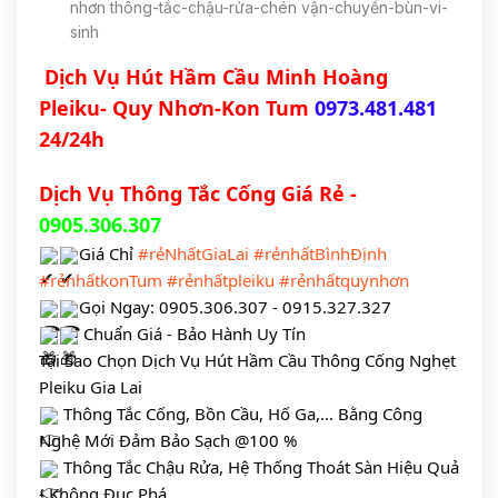
nhơn thông-tắc-chậu-rửa-chén vận-chuyển-bùn-vi-
sinh
Dịch Vụ Hút Hầm Cầu Minh Hoàng
Pleiku- Quy Nhơn-Kon Tum
0973.481.481
24/24h
Dịch Vụ Thông Tắc Cống Giá Rẻ -
0905.306.307
Giá Chỉ
#rẻNhấtGiaLai
#rẻnhấtBìnhĐịnh
#rẻnhấtkonTum
#rẻnhấtpleiku
#rẻnhấtquynhơn
Gọi Ngay: 0905.306.307 - 0915.327.327
Chuẩn Giá - Bảo Hành Uy Tín
Tại Sao Chọn Dịch Vụ Hút Hầm Cầu Thông Cống Nghẹt
Pleiku Gia Lai
Thông Tắc Cống, Bồn Cầu, Hố Ga,... Bằng Công
Nghệ Mới Đảm Bảo Sạch @100 %
Thông Tắc Chậu Rửa, Hệ Thống Thoát Sàn Hiệu Quả
- Không Đục Phá.