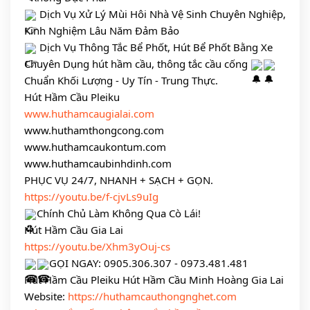
Dịch Vụ Xử Lý Mùi Hôi Nhà Vệ Sinh Chuyên Nghiệp,
Kinh Nghiệm Lâu Năm Đảm Bảo
Dịch Vụ Thông Tắc Bể Phốt, Hút Bể Phốt Bằng Xe
Chuyên Dụng hút hầm cầu, thông tắc cầu cống
Chuẩn Khối Lượng - Uy Tín - Trung Thực.
Hút Hầm Cầu Pleiku
www.huthamcaugialai.com
www.huthamthongcong.com
www.huthamcaukontum.com
www.huthamcaubinhdinh.com
PHỤC VỤ 24/7, NHANH + SẠCH + GỌN.
https://youtu.be/f-cjvLs9uIg
Chính Chủ Làm Không Qua Cò Lái!
Hút Hầm Cầu Gia Lai
https://youtu.be/Xhm3yOuj-cs
GỌI NGAY: 0905.306.307 - 0973.481.481
Hút Hầm Cầu Pleiku Hút Hầm Cầu Minh Hoàng Gia Lai
Website:
https://huthamcauthongnghet.com