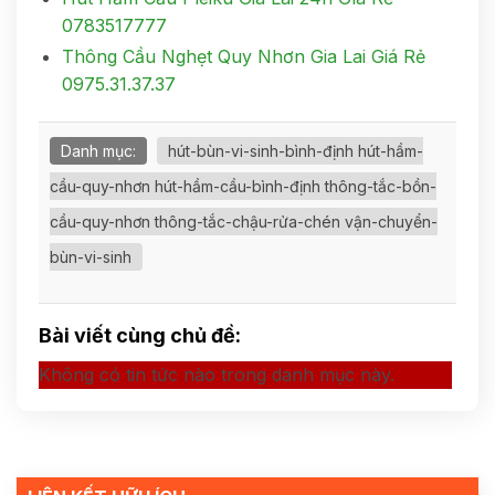
0783517777
Thông Cầu Nghẹt Quy Nhơn Gia Lai Giá Rẻ
0975.31.37.37
Danh mục:
hút-bùn-vi-sinh-bình-định hút-hầm-
cầu-quy-nhơn hút-hầm-cầu-bình-định thông-tắc-bồn-
cầu-quy-nhơn thông-tắc-chậu-rửa-chén vận-chuyển-
bùn-vi-sinh
Bài viết cùng chủ đề:
Không có tin tức nào trong danh mục này.