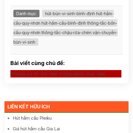
Danh mục:
hút-bùn-vi-sinh-bình-định hút-hầm-
cầu-quy-nhơn hút-hầm-cầu-bình-định thông-tắc-bồn-
cầu-quy-nhơn thông-tắc-chậu-rửa-chén vận-chuyển-
bùn-vi-sinh
Bài viết cùng chủ đề:
Không có tin tức nào trong danh mục này.
LIÊN KẾT HỮU ÍCH
Hút hầm cầu Pleiku
Giá hút hầm cầu Gia Lai