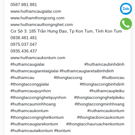
0587.881.881
www.huthamcaugialai.com
www.huthamthongcong.com
www.huthamcauthongnghet.com
Cơ Sở 3: 185 Trần Hưng Đạo, Tp Kon Tum, Tỉnh Kon Tum
0838.481.481
0975.037.047
0935.436.437
www.huthamcaukontum.com
#huthamcaugialai #huthamcaubinhdinh
#huthamcaugiaretaigialai #huthamcaugiaretaibinhdinh
#huthamcau #thongtaccong #hutboncau
#thongtacconggialai #thongtaccongbinhdinh
#huthamcauquynhon #huthamcaupleiku
#thongtaccongnghetquynhon #thongtaccongnghetpleiku
#huthamcauminhhoang #thongtaccongminhhoang
#huthamcaukontum #ruthamcaukontum
#thongtaccongnghetkontum #thongtacboncaukontum
#huthamcaugiarekontum #thongtacchauruachenkontum
#huthamcautaikontum #kontum