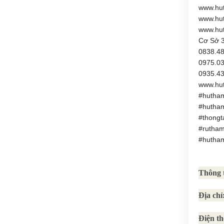
www.hu
www.hu
www.hu
Cơ Sở 3
0838.4
0975.0
0935.4
www.hu
#hutham
#hutha
#thong
#rutha
#hutha
Thông t
Địa chỉ
Điện th