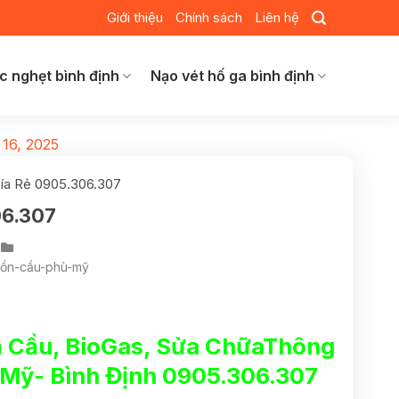
Giới thiệu
Chính sách
Liên hệ
c nghẹt bình định
Nạo vét hố ga bình định
 16, 2025
ía Rẻ 0905.306.307
06.307
bồn-cầu-phù-mỹ
 Cầu, BioGas, Sửa ChữaThông
Mỹ- Bình Định 0905.306.307