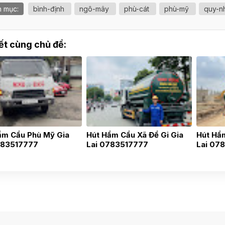
 mục:
bình-định
ngô-mây
phù-cát
phù-mỹ
quy-n
iết cùng chủ đề:
ầm Cầu Phù Mỹ Gia
Hút Hầm Cầu Xã Đề Gi Gia
Hút Hầ
783517777
Lai 0783517777
Lai 07