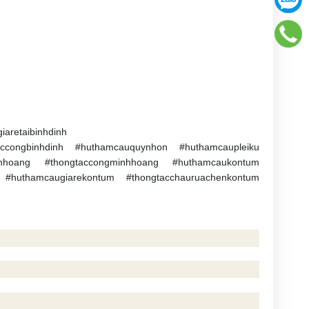
iaretaibinhdinh
accongbinhdinh #huthamcauquynhon #huthamcaupleiku
inhhoang #thongtaccongminhhoang #huthamcaukontum
 #huthamcaugiarekontum #thongtacchauruachenkontum