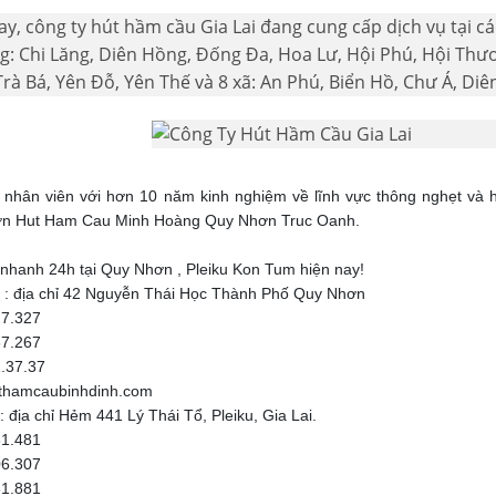
ay, công ty hút hầm cầu Gia Lai đang cung cấp dịch vụ tại 
: Chi Lăng, Diên Hồng, Đống Đa, Hoa Lư, Hội Phú, Hội Thươn
Trà Bá, Yên Đỗ, Yên Thế và 8 xã: An Phú, Biển Hồ, Chư Á, Diê
 nhân viên với hơn 10 năm kinh nghiệm về lĩnh vực thông nghẹt và
n Hut Ham Cau Minh Hoàng Quy Nhơn Truc Oanh.
 nhanh 24h tại Quy Nhơn , Pleiku Kon Tum hiện nay!
 : địa chỉ 42 Nguyễn Thái Học Thành Phố Quy Nhơn
27.327
67.267
.37.37
thamcaubinhdinh.com
 địa chỉ Hẻm 441 Lý Thái Tổ, Pleiku, Gia Lai.
81.481
06.307
81.881