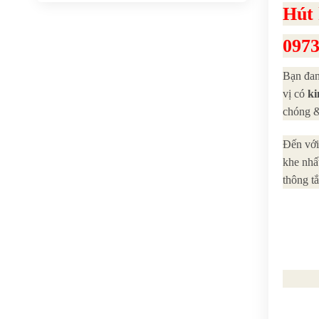
Hút
0973
Bạn đan
vị có
ki
chóng &
Đến với
khe nhấ
thông tắ