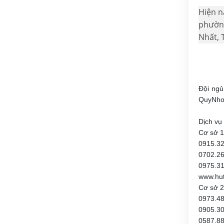
Hiện n
phường
Nhất, 
Đội ngủ
QuyNhơ
Dịch vụ
Cơ sở 1
0915.3
0702.2
0975.31
www.hu
Cơ sở 2:
0973.4
0905.3
0587.8