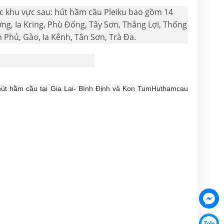
các khu vực sau: hút hầm cầu Pleiku bao gồm 14
g, Ia Kring, Phù Đổng, Tây Sơn, Thắng Lợi, Thống
n Phú, Gào, Ia Kênh, Tân Sơn, Trà Đa.
 hút hầm cầu tại Gia Lai- Bình Định và Kon TumHuthamcau