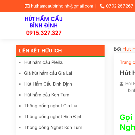
huthamcaubinhdinh@gmail.com
0702.267.267
Bởi
Hút 
LIÊN KẾT HỮU ÍCH
Hút hầm cầu Pleiku
Trang 
Hút 
Giá hút hầm cầu Gia Lai
Hút Hầm Cầu Bình Định
Hút 
bìn
Hút hầm cầu Kon Tum
Thông cống nghẹt Gia Lai
Gọi
Thông cống nghẹt Bình Định
Ngh
Thông cống Nghẹt Kon Tum