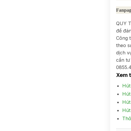
Fanpag
QUY TR
để đán
Công t
theo s
dịch v
cần tư
0855.4
Xem 
Hút
Hút
Hút
Hút
Thô