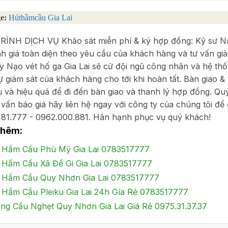
e:
Húthầmcầu Gia Lai
ÌNH DỊCH VỤ Khảo sát miễn phí & ký hợp đồng: Kỹ sư Nạo 
h giá toàn diện theo yêu cầu của khách hàng và tư vấn giải 
y Nạo vét hố ga Gia Lai sẽ cử đội ngũ công nhân và hệ thố
ự giám sát của khách hàng cho tới khi hoàn tất. Bàn giao &
ụ và hiệu quả để đi đến bàn giao và thanh lý hợp đồng. Q
 vấn báo giá hãy liên hệ ngay với công ty của chúng tôi để
81.777 - 0962.000.881. Hân hạnh phục vụ quý khách!
thêm:
 Hầm Cầu Phù Mỹ Gia Lai 0783517777
 Hầm Cầu Xã Đề Gi Gia Lai 0783517777
 Hầm Cầu Quy Nhơn Gia Lai 0783517777
 Hầm Cầu Pleiku Gia Lai 24h Gía Rẻ 0783517777
ng Cầu Nghẹt Quy Nhơn Gia Lai Giá Rẻ 0975.31.37.37