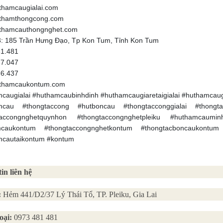
thamcaugialai.com
thamthongcong.com
thamcauthongnghet.com
: 185 Trần Hưng Đạo, Tp Kon Tum, Tỉnh Kon Tum
81.481
37.047
36.437
thamcaukontum.com
caugialai #huthamcaubinhdinh #huthamcaugiaretaigialai #huthamcaug
mcau #thongtaccong #hutboncau #thongtacconggialai #thongt
taccongnghetquynhon #thongtaccongnghetpleiku #huthamcaum
mcaukontum #thongtaccongnghetkontum #thongtacboncaukontum
mcautaikontum #kontum
in liên hệ
:
Hẻm 441/D2/37 Lý Thái Tổ, TP. Pleiku, Gia Lai
oại:
0973 481 481