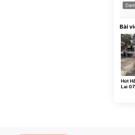
Danh
Bài v
Hút H
Lai 0