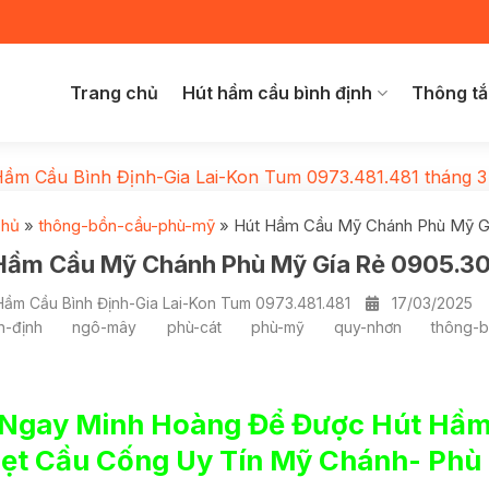
Trang chủ
Hút hầm cầu bình định
Thông tắ
Hầm Cầu Bình Định-Gia Lai-Kon Tum 0973.481.481
tháng 3
chủ
»
thông-bồn-cầu-phù-mỹ
»
Hút Hầm Cầu Mỹ Chánh Phù Mỹ G
Hầm Cầu Mỹ Chánh Phù Mỹ Gía Rẻ 0905.3
Hầm Cầu Bình Định-Gia Lai-Kon Tum 0973.481.481
17/03/2025
h-định
ngô-mây
phù-cát
phù-mỹ
quy-nhơn
thông-
 Ngay Minh Hoàng Để Được Hút Hầm
ẹt Cầu Cống Uy Tín Mỹ Chánh- Phù 