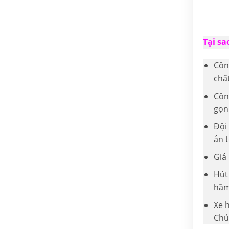
Tại sa
Côn
chất
Công
gọn
Đội
án t
Giá 
Hút
hầm
Xe 
Chú