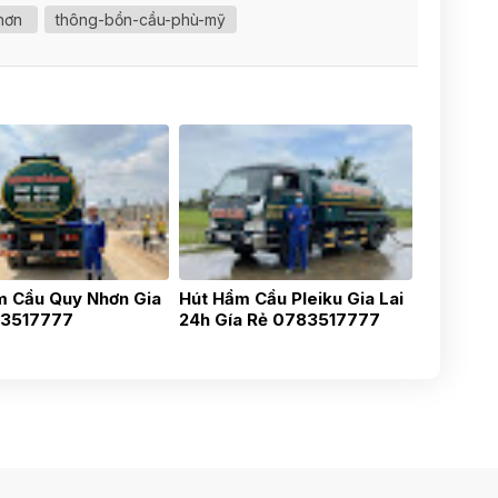
hơn
thông-bồn-cầu-phù-mỹ
m Cầu Quy Nhơn Gia
Hút Hầm Cầu Pleiku Gia Lai
83517777
24h Gía Rẻ 0783517777