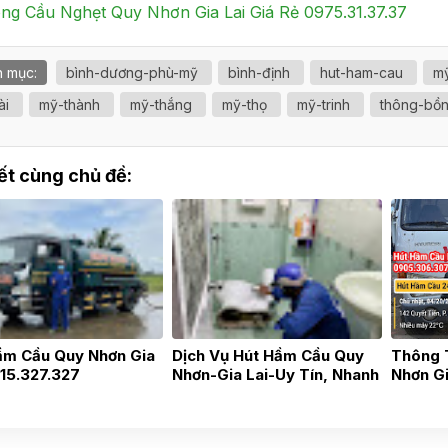
ng Cầu Nghẹt Quy Nhơn Gia Lai Giá Rẻ 0975.31.37.37
 mục:
bình-dương-phù-mỹ
bình-định
hut-ham-cau
m
ài
mỹ-thành
mỹ-thắng
mỹ-thọ
mỹ-trinh
thông-bồ
iết cùng chủ đề:
ầm Cầu Quy Nhơn Gia
Dịch Vụ Hút Hầm Cầu Quy
Thông 
915.327.327
Nhơn-Gia Lai-Uy Tín, Nhanh
Nhơn G
Chóng, Gía Tốt 24h
0915327327