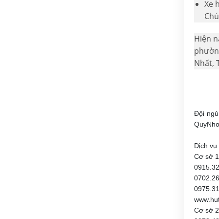
Xe 
Chú
Hiện n
phường
Nhất, 
Đội ngủ
QuyNhơ
Dịch vụ
Cơ sở 1
0915.3
0702.2
0975.31
www.hu
Cơ sở 2: