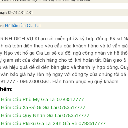
oại:
0973 481 481
e:
Húthầmcầu Gia Lai
ÌNH DỊCH VỤ Khảo sát miễn phí & ký hợp đồng: Kỹ sư Nạo 
h giá toàn diện theo yêu cầu của khách hàng và tư vấn giải 
y Nạo vét hố ga Gia Lai sẽ cử đội ngũ công nhân và hệ thố
ự giám sát của khách hàng cho tới khi hoàn tất. Bàn giao &
ụ và hiệu quả để đi đến bàn giao và thanh lý hợp đồng. Q
 vấn báo giá hãy liên hệ ngay với công ty của chúng tôi để
81.777 - 0962.000.881. Hân hạnh phục vụ quý khách!
thêm:
 Hầm Cầu Phù Mỹ Gia Lai 0783517777
 Hầm Cầu Xã Đề Gi Gia Lai 0783517777
 Hầm Cầu Quy Nhơn Gia Lai 0783517777
 Hầm Cầu Pleiku Gia Lai 24h Gía Rẻ 0783517777