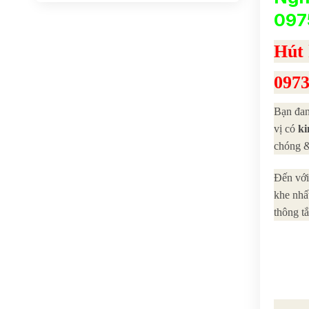
097
Hút
0973
Bạn đan
vị có
ki
chóng &
Đến với
khe nhấ
thông tắ