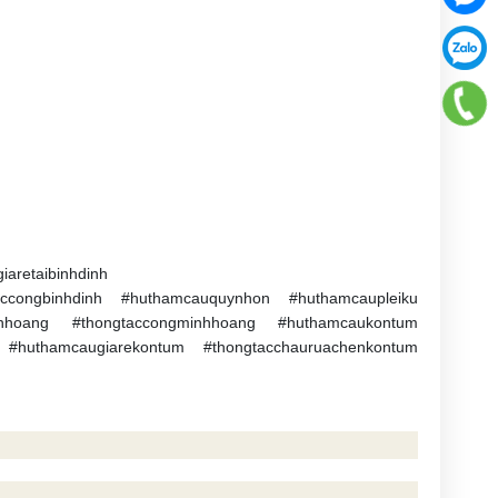
iaretaibinhdinh
accongbinhdinh #huthamcauquynhon #huthamcaupleiku
inhhoang #thongtaccongminhhoang #huthamcaukontum
 #huthamcaugiarekontum #thongtacchauruachenkontum