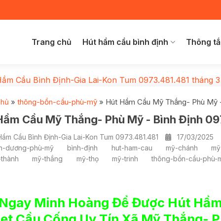
Trang chủ
Hút hầm cầu bình định
Thông tắ
Hầm Cầu Bình Định-Gia Lai-Kon Tum 0973.481.481
tháng 3
chủ
»
thông-bồn-cầu-phù-mỹ
»
Hút Hầm Cầu Mỹ Thắng- Phù Mỹ -
Hầm Cầu Mỹ Thắng- Phù Mỹ - Bình Định 09
Hầm Cầu Bình Định-Gia Lai-Kon Tum 0973.481.481
17/03/2025
nh-dương-phù-mỹ
bình-định
hut-ham-cau
mỹ-chánh
mỹ
-thành
mỹ-thắng
mỹ-thọ
mỹ-trinh
thông-bồn-cầu-phù-
 Ngay Minh Hoàng Để Được Hút Hầm
ẹt Cầu Cống Uy Tín Xã Mỹ Thắng- P