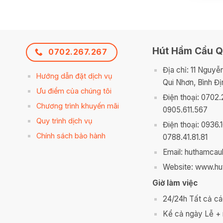
Hút Hầm Cầu Q
0702.267.267
Địa chỉ: 11 Nguyễ
Hướng dẫn đặt dịch vụ
Qui Nhơn, Bình Đị
Ưu điểm của chúng tôi
Điện thoại: 0702.
Chương trình khuyến mãi
0905.611.567
Quy trình dịch vụ
Điện thoại: 0936.
Chính sách bảo hành
0788.41.81.81
Email: huthamca
Website: www.hu
Giờ làm việc
24/24h Tất cả cá
Kể cả ngày Lễ +