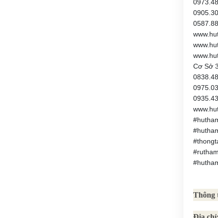
0973.4
0905.3
0587.8
www.hu
www.hu
www.hu
Cơ Sở 3
0838.4
0975.0
0935.4
www.hu
#hutham
#hutha
#thong
#rutha
#hutha
Thông t
Địa chỉ