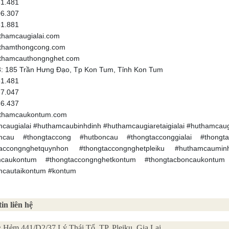
81.481
06.307
81.881
thamcaugialai.com
thamthongcong.com
thamcauthongnghet.com
: 185 Trần Hưng Đạo, Tp Kon Tum, Tỉnh Kon Tum
81.481
37.047
36.437
thamcaukontum.com
caugialai #huthamcaubinhdinh #huthamcaugiaretaigialai #huthamcaug
mcau #thongtaccong #hutboncau #thongtacconggialai #thongt
taccongnghetquynhon #thongtaccongnghetpleiku #huthamcaum
mcaukontum #thongtaccongnghetkontum #thongtacboncaukontum
mcautaikontum #kontum
in liên hệ
:
Hẻm 441/D2/37 Lý Thái Tổ, TP. Pleiku, Gia Lai