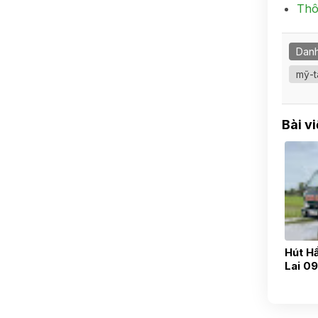
Thô
Danh
mỹ-t
Bài v
Hút H
Lai 0