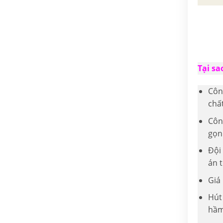
Tại sa
Côn
chất
Công
gọn
Đội
án t
Giá 
Hút
hầm