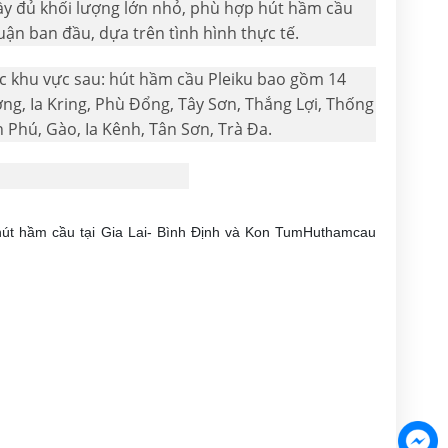
đầy đủ khối lượng lớn nhỏ, phù hợp hút hầm cầu
ận ban đầu, dựa trên tình hình thực tế.
các khu vực sau: hút hầm cầu Pleiku bao gồm 14
g, Ia Kring, Phù Đổng, Tây Sơn, Thắng Lợi, Thống
n Phú, Gào, Ia Kênh, Tân Sơn, Trà Đa.
 hút hầm cầu tại Gia Lai- Bình Định và Kon TumHuthamcau