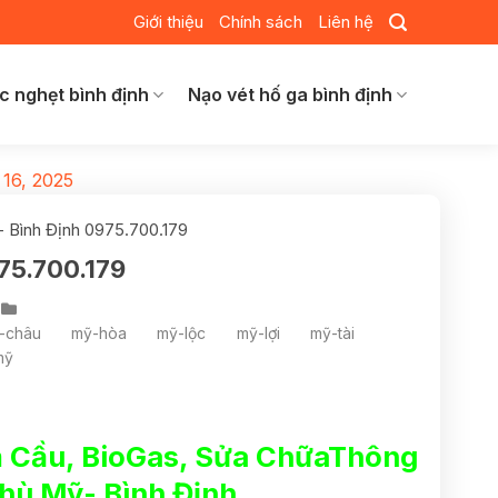
Giới thiệu
Chính sách
Liên hệ
c nghẹt bình định
Nạo vét hố ga bình định
 16, 2025
 Bình Định 0975.700.179
75.700.179
-châu
mỹ-hòa
mỹ-lộc
mỹ-lợi
mỹ-tài
mỹ
 Cầu, BioGas, Sửa ChữaThông
hù Mỹ- Bình Định