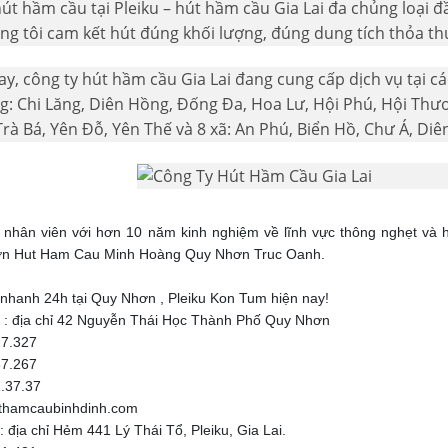
hút hầm cầu tại Pleiku – hút hầm cầu Gia Lai đa chủng loại 
ng tôi cam kết hút đúng khối lượng, đúng dung tích thỏa thu
ay, công ty hút hầm cầu Gia Lai đang cung cấp dịch vụ tại 
: Chi Lăng, Diên Hồng, Đống Đa, Hoa Lư, Hội Phú, Hội Thươn
Trà Bá, Yên Đỗ, Yên Thế và 8 xã: An Phú, Biển Hồ, Chư Á, Diê
 nhân viên với hơn 10 năm kinh nghiệm về lĩnh vực thông nghẹt và
n Hut Ham Cau Minh Hoàng Quy Nhơn Truc Oanh.
 nhanh 24h tại Quy Nhơn , Pleiku Kon Tum hiện nay!
 : địa chỉ 42 Nguyễn Thái Học Thành Phố Quy Nhơn
27.327
67.267
.37.37
thamcaubinhdinh.com
 địa chỉ Hẻm 441 Lý Thái Tổ, Pleiku, Gia Lai.