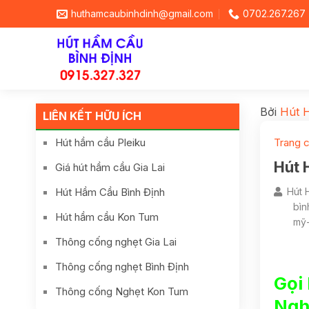
huthamcaubinhdinh@gmail.com
0702.267.267
Bởi
Hút 
LIÊN KẾT HỮU ÍCH
Hút hầm cầu Pleiku
Trang 
Hút 
Giá hút hầm cầu Gia Lai
Hút Hầm Cầu Bình Định
Hút 
bì
Hút hầm cầu Kon Tum
mỹ
Thông cống nghẹt Gia Lai
Thông cống nghẹt Bình Định
Gọi
Thông cống Nghẹt Kon Tum
Ngh