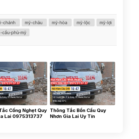
ỹ-chánh
mỹ-châu
mỹ-hòa
mỹ-lộc
mỹ-lợi
n-cầu-phù-mỹ
Tắc Cống Nghẹt Quy
Thông Tắc Bồn Cầu Quy
ia Lai 0975313737
Nhơn Gia Lai Uy Tín
0838481481