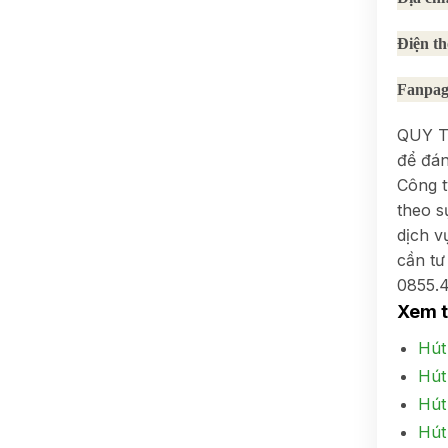
Điện th
Fanpag
QUY TR
để đán
Công t
theo s
dịch v
cần tư
0855.4
Xem 
Hút
Hút
Hút
Hút