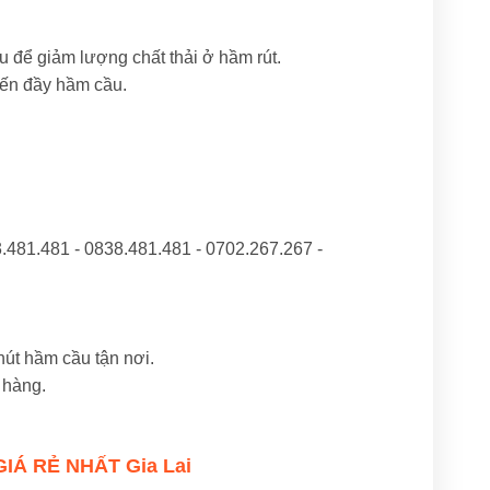
 để giảm lượng chất thải ở hầm rút.
đến đầy hầm cầu.
.481.481 - 0838.481.481 - 0702.267.267 -
út hầm cầu tận nơi.
 hàng.
IÁ RẺ NHẤT Gia Lai