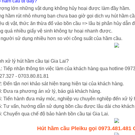
o hầm cầu bị đầy?
lượng lớn những vật dụng không hủy hoại được làm đầy hầm.
ng hầm rút nhỏ nhưng bạn chưa bao giờ gọi dịch vụ hút hầm cầu
ều dị vật, thức ăn thừa đổ vào bồn cầu => lâu bị phân hủy dẫn 
g quá nhiều giấy vệ sinh không tự hoại nhanh được.
người sử dụng nhiều hơn so với công suất của hầm cầu.
nh xử lý hút hầm cầu tại Gia Lai?
: Tiếp nhận thông tin việc làm của khách hàng qua hotline
0973
27.327 - 0703.80.81.81
 Đến tận nơi khảo sát hiện trạng hiện tại của khách hàng.
: Đưa ra phương án xử lý, báo giá khách hàng.
: Tiến hành đưa máy móc, nghiệp vụ chuyên nghiệp đến xử lý h
: Tư vấn, hướng dẫn sử dụng bồn cầu được lâu dài cho khách
: Chuyển qua chế độ bảo hành bồn cầu tại Gia Lai.
Hút hầm cầu Pleiku gọi
0973.481.481
G