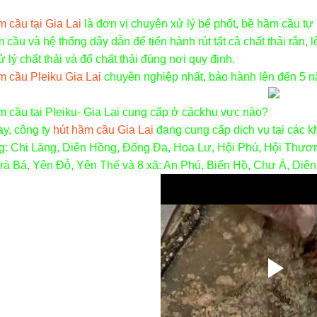
 cầu tại Gia Lai
là đơn vị chuyên xử lý bể phốt, bề hầm cầu tự 
 cầu và hệ thống dây dẫn để tiến hành rút tất cả chất thải rắn,
 lý chất thải và đổ chất thải đúng nơi quy định.
m cầu Pleiku Gia Lai
chuyên nghiệp nhất, bảo hành lên đến 5 
m cầu tại Pleiku- Gia Lai cung cấp ở cáckhu vực nào?
ay, công ty
hút hầm cầu Gia Lai
đang cung cấp dịch vụ tại các 
: Chi Lăng, Diên Hồng, Đống Đa, Hoa Lư, Hội Phú, Hội Thươn
Trà Bá, Yên Đỗ, Yên Thế và 8 xã: An Phú, Biển Hồ, Chư Á, Diên