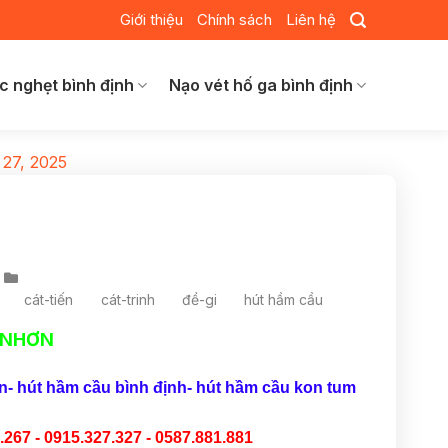
Giới thiệu
Chính sách
Liên hệ
c nghẹt bình định
Nạo vét hố ga bình định
 27, 2025
cát-tiến
cát-trinh
đề-gi
hút hầm cầu
 NHƠN
n- hút hầm cầu bình định- hút hầm cầu kon tum
.267 - 0915.327.327 - 0587.881.881