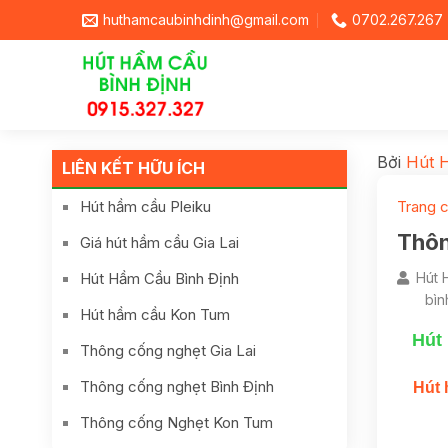
huthamcaubinhdinh@gmail.com
0702.267.267
Bởi
Hút 
LIÊN KẾT HỮU ÍCH
Hút hầm cầu Pleiku
Trang 
Thôn
Giá hút hầm cầu Gia Lai
Hút Hầm Cầu Bình Định
Hút 
bìn
Hút hầm cầu Kon Tum
Hút
Thông cống nghẹt Gia Lai
Thông cống nghẹt Bình Định
Hút 
Thông cống Nghẹt Kon Tum