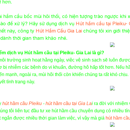
ẽ hơn.
i hầm cầu bốc mùi hôi thối, có hiện tượng trào ngược khi
ào để xử lý? Hãy sử dụng dịch vụ
Hút hầm cầu tại Pleiku- 
viết này, công ty
Hút Hầm Cầu Gia Lai
chúng tôi xin giới thi
dành thời gian tham khảo nhé.
ểm dịch vụ Hút hầm cầu tại Pleiku- Gia Lai là gì?
ôi trường sinh hoạt hằng ngày, việc vệ sinh sạch sẽ luôn được
ơ bị nhiễm các bệnh do vi khuẩn, đường hô hấp tốt hơn. Nếu hầm
iển mạnh, ngoài ra, mùi hôi thối còn khiến chúng ta rất khó chị
yết tình trạng này.
y
hút hầm cầu Pleiku
-
hút hầm cầu tại Gia La
i
ra đời với nhiệm 
úng tôi liên tục đầu tư xe hút hầm cầu chuyên dụng có nhiều tín
t ngắn được nhiều thời gian làm việc, vì vậy mà giá
hút hầm cầu