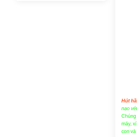
Hút hầ
nạo vét
Chúng 
máy, x
con và