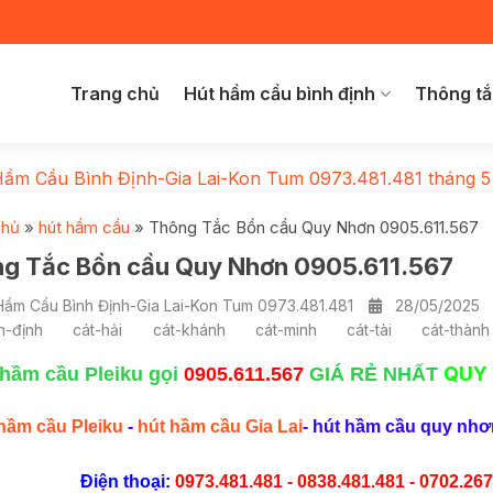
Trang chủ
Hút hầm cầu bình định
Thông tắ
Hầm Cầu Bình Định-Gia Lai-Kon Tum 0973.481.481
tháng 5
chủ
»
hút hầm cầu
»
Thông Tắc Bồn cầu Quy Nhơn 0905.611.567
g Tắc Bồn cầu Quy Nhơn 0905.611.567
Hầm Cầu Bình Định-Gia Lai-Kon Tum 0973.481.481
28/05/2025
h-định
cát-hải
cát-khánh
cát-minh
cát-tài
cát-thành
QUY
 hầm cầu Pleiku gọi
0905.611.567
GIÁ RẺ NHẤT
hầm cầu Pleiku
-
hút hầm cầu Gia Lai
- hút hầm cầu quy nhơ
Điện thoại:
0973.481.481 - 0838.481.481 - 0702.267