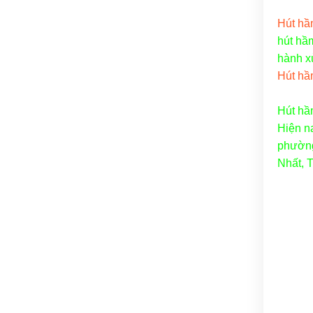
Hút hầm
hút hầm
hành xử
Hút hầ
Hút hầ
Hiện n
phường
Nhất, 