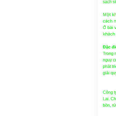
sạch s
Một kh
cách n
Ở bài 
khách 
Đặc đi
Trong m
nguy c
phát tr
giải qu
Công t
Lai. Ch
bồn, rú