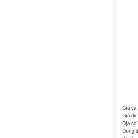
Giá và 
Giá dịc
Địa ch
Dung t